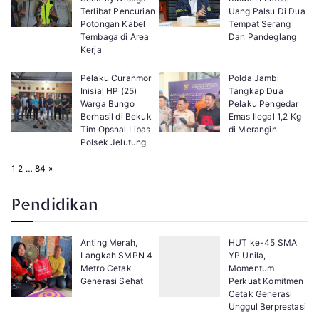
Terlibat Pencurian
Uang Palsu Di Dua
Potongan Kabel
Tempat Serang
Tembaga di Area
Dan Pandeglang
Kerja
Pelaku Curanmor
Polda Jambi
Inisial HP (25)
Tangkap Dua
Warga Bungo
Pelaku Pengedar
Berhasil di Bekuk
Emas Ilegal 1,2 Kg
Tim Opsnal Libas
di Merangin
Polsek Jelutung
P
N
1
2
…
84
»
a
e
g
x
e
t
Pendidikan
:
Anting Merah,
HUT ke-45 SMA
Langkah SMPN 4
YP Unila,
Metro Cetak
Momentum
Generasi Sehat
Perkuat Komitmen
Cetak Generasi
Unggul Berprestasi