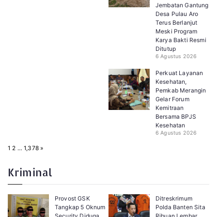
Jembatan Gantung
Desa Pulau Aro
Terus Berlanjut
Meski Program
Karya Bakti Resmi
Ditutup
6 Agustus 2026
Perkuat Layanan
Kesehatan,
Pemkab Merangin
Gelar Forum
Kemitraan
Bersama BPJS
Kesehatan
6 Agustus 2026
P
N
1
2
…
1,378
»
a
e
g
x
e
t
Kriminal
:
Provost GSK
Ditreskrimum
Tangkap 5 Oknum
Polda Banten Sita
Security Diduga
Ribuan Lembar