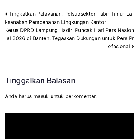
Tingkatkan Pelayanan, Polsubsektor Tabir Timur La
Navigasi
ksanakan Pembenahan Lingkungan Kantor
Ketua DPRD Lampung Hadiri Puncak Hari Pers Nasion
pos
al 2026 di Banten, Tegaskan Dukungan untuk Pers Pr
ofesional
Tinggalkan Balasan
Anda harus
masuk
untuk berkomentar.
P
e
m
u
t
a
r