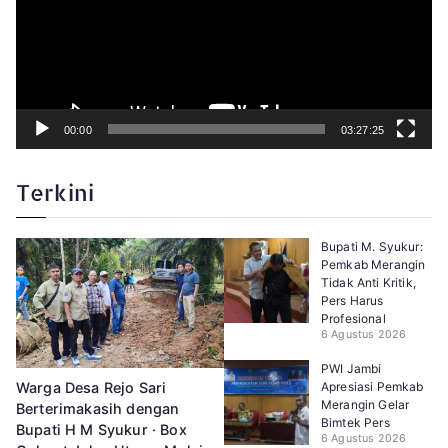
V
i
d
e
o
00:00
03:27:25
Terkini
Bupati M. Syukur:
Pemkab Merangin
Tidak Anti Kritik,
Pers Harus
Profesional
6 Agustus 2026
PWI Jambi
Apresiasi Pemkab
Warga Desa Rejo Sari
Merangin Gelar
Berterimakasih dengan
Bimtek Pers
Bupati H M Syukur · Box
6 Agustus 2026