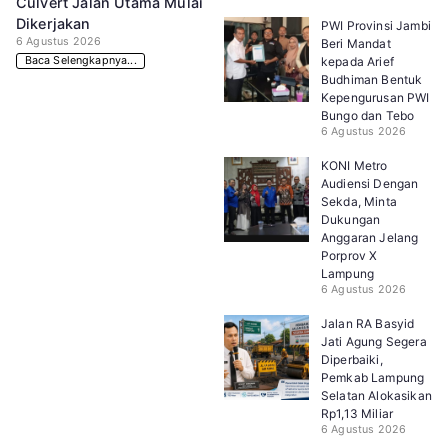
Culvert Jalan Utama Mulai
Dikerjakan
PWI Provinsi Jambi
6 Agustus 2026
Beri Mandat
Baca Selengkapnya...
kepada Arief
Budhiman Bentuk
Kepengurusan PWI
Bungo dan Tebo
6 Agustus 2026
KONI Metro
Audiensi Dengan
Sekda, Minta
Dukungan
Anggaran Jelang
Porprov X
Lampung
6 Agustus 2026
Jalan RA Basyid
Jati Agung Segera
Diperbaiki,
Pemkab Lampung
Selatan Alokasikan
Rp1,13 Miliar
6 Agustus 2026