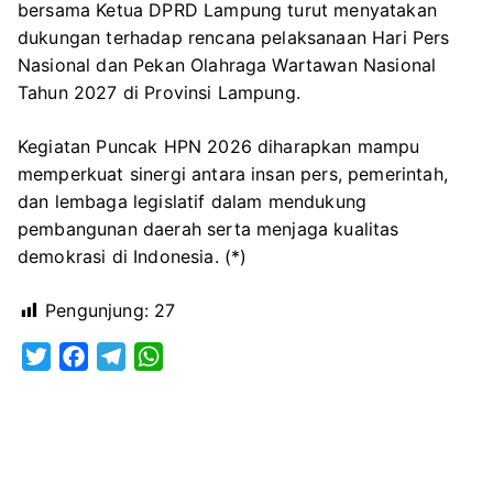
bersama Ketua DPRD Lampung turut menyatakan
dukungan terhadap rencana pelaksanaan Hari Pers
Nasional dan Pekan Olahraga Wartawan Nasional
Tahun 2027 di
Provinsi Lampung
.
Kegiatan Puncak HPN 2026 diharapkan mampu
memperkuat sinergi antara insan pers, pemerintah,
dan lembaga legislatif dalam mendukung
pembangunan daerah serta menjaga kualitas
demokrasi di Indonesia. (*)
Pengunjung:
27
T
F
T
W
w
a
e
h
i
c
l
a
t
e
e
t
t
b
g
s