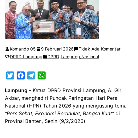
pada
Komando 05
9 Februari 2026
Tidak Ada Komentar
Ketua
DPRD Lampung
DPRD
,
Lampung
,
Nasional
DPRD
Lampun
T
F
T
W
Hadiri
w
a
e
h
Puncak
Lampung –
Ketua
DPRD Provinsi Lampung
,
A. Giri
i
c
l
a
Hari
Akbar
, menghadiri Puncak Peringatan Hari Pers
t
e
e
t
Pers
Nasional (HPN) Tahun 2026 yang mengusung tema
t
b
g
s
Nasional
“Pers Sehat, Ekonomi Berdaulat, Bangsa Kuat”
di
e
o
r
A
2026
Provinsi Banten
, Senin (9/2/2026).
r
o
a
p
di
k
m
p
Banten,