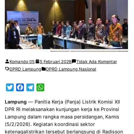
pada
Komando 05
5 Februari 2026
Tidak Ada Komentar
Panja
DPRD Lampung
DPRD
,
Lampung
,
Nasional
Listrik
DPR
T
F
T
W
RI
w
a
e
h
Kunjungi
Lampung
— Panitia Kerja (Panja) Listrik
Komisi XII
i
c
l
a
Lampun
DPR RI
melaksanakan kunjungan kerja ke Provinsi
t
e
e
t
Bahas
Lampung dalam rangka masa persidangan, Kamis
t
b
g
s
Ketahan
(5/2/2026). Kegiatan koordinasi sektor
e
o
r
A
Energi
ketenagalistrikan tersebut berlangsung di Radisson
r
o
a
p