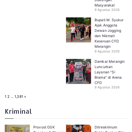
Masyarakat
9 Agustus 2026
Bupati M. Syukur
Ajak Anggota
Dewan Jogging
dan Nikmati
Keseruan CFD
Merangin
9 Agustus 2026
Damkar Merangin
Luncurkan
Layanan “Si
Brama” di Arena
CFD
9 Agustus 2026
P
N
1
2
…
1,381
»
a
e
g
x
e
t
Kriminal
:
Provost GSK
Ditreskrimum