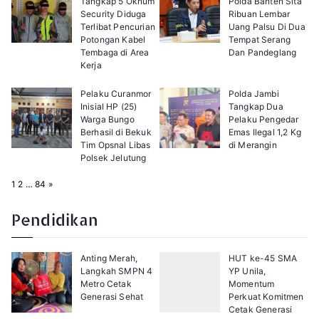
Tangkap 5 Oknum
Polda Banten Sita
Security Diduga
Ribuan Lembar
Terlibat Pencurian
Uang Palsu Di Dua
Potongan Kabel
Tempat Serang
Tembaga di Area
Dan Pandeglang
Kerja
Pelaku Curanmor
Polda Jambi
Inisial HP (25)
Tangkap Dua
Warga Bungo
Pelaku Pengedar
Berhasil di Bekuk
Emas Ilegal 1,2 Kg
Tim Opsnal Libas
di Merangin
Polsek Jelutung
P
N
1
2
…
84
»
a
e
g
x
e
t
Pendidikan
:
Anting Merah,
HUT ke-45 SMA
Langkah SMPN 4
YP Unila,
Metro Cetak
Momentum
Generasi Sehat
Perkuat Komitmen
Cetak Generasi