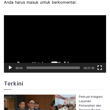
Anda harus
masuk
untuk berkomentar.
P
e
m
u
t
a
r
V
i
d
e
o
00:00
03:27:25
Terkini
Perkuat Integrasi
Layanan
Pertanahan dan
Program Bedah