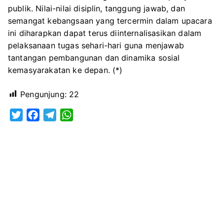
publik. Nilai-nilai disiplin, tanggung jawab, dan
semangat kebangsaan yang tercermin dalam upacara
ini diharapkan dapat terus diinternalisasikan dalam
pelaksanaan tugas sehari-hari guna menjawab
tantangan pembangunan dan dinamika sosial
kemasyarakatan ke depan. (*)
Pengunjung:
22
T
F
T
W
w
a
e
h
i
c
l
a
t
e
e
t
t
b
g
s
e
o
r
A
r
o
a
p
k
m
p