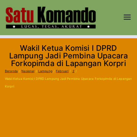
Loncat
ke
konten
SATU
Lugas, Tegas,
dan Akurat
KOM
Wakil Ketua Komisi I DPRD
AND
Lampung Jadi Pembina Upacara
Forkopimda di Lapangan Korpri
O.CO
Beranda
Nasional
Lampung
Februari
2
Wakil Ketua Komisi I DPRD Lampung Jadi Pembina Upacara Forkopimda di Lapangan
M
Korpri