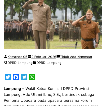
pada
Komando 05
2 Februari 2026
Tidak Ada Komentar
Wakil
DPRD Lampung
DPRD
,
Lampung
Ketua
Komisi
T
F
T
W
I
w
a
e
h
DPRD
Lampung
– Wakil Ketua Komisi I DPRD Provinsi
i
c
l
a
Lampun
Lampung, Ade Utami Ibnu, S.E., bertindak sebagai
t
e
e
t
Jadi
Pembina Upacara pada upacara bersama Forum
t
b
g
s
Pembina