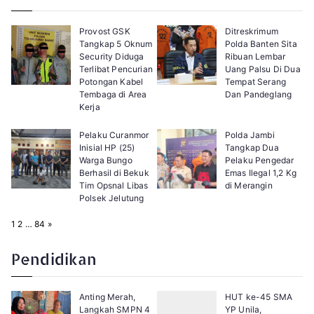
Provost GSK
Ditreskrimum
Tangkap 5 Oknum
Polda Banten Sita
Security Diduga
Ribuan Lembar
Terlibat Pencurian
Uang Palsu Di Dua
Potongan Kabel
Tempat Serang
Tembaga di Area
Dan Pandeglang
Kerja
Pelaku Curanmor
Polda Jambi
Inisial HP (25)
Tangkap Dua
Warga Bungo
Pelaku Pengedar
Berhasil di Bekuk
Emas Ilegal 1,2 Kg
Tim Opsnal Libas
di Merangin
Polsek Jelutung
P
N
1
2
…
84
»
a
e
g
x
e
t
Pendidikan
:
Anting Merah,
HUT ke-45 SMA
Langkah SMPN 4
YP Unila,