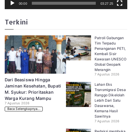
00:00
03:27:25
Terkini
Patroli Gabungan
Tim Terpadu
Penanganan PETI,
Kembali Sisir
Kawasan UNESCO
Global Geopark
Merangin
7 Agustus 2026
Dari Beasiswa Hingga
Lahan Eks
Jaminan Kesehatan, Bupati
Transmigrasi Desa
M. Syukur: Prioritaskan
Ranggo Dikelolah
Warga Kurang Mampu
Lebih Dari Satu
7 Agustus 2026
Dasawarsa,
Baca Selengkapnya...
Kemana Hasil
Sawitnya
7 Agustus 2026
Redaksi membuka