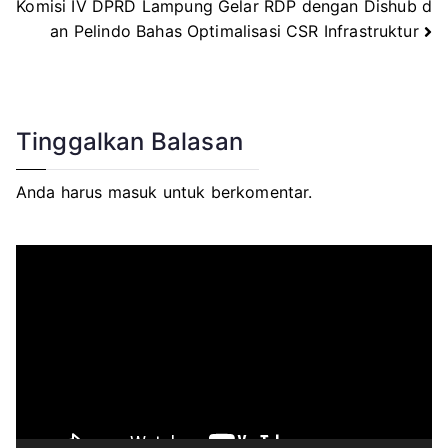
Komisi IV DPRD Lampung Gelar RDP dengan Dishub d
pos
an Pelindo Bahas Optimalisasi CSR Infrastruktur
Tinggalkan Balasan
Anda harus
masuk
untuk berkomentar.
P
e
m
u
t
a
r
V
i
d
e
o