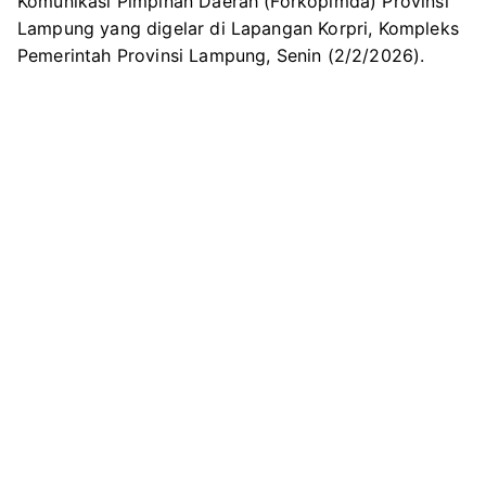
Komunikasi Pimpinan Daerah (Forkopimda) Provinsi
e
o
r
A
Upacara
Lampung yang digelar di Lapangan Korpri, Kompleks
r
o
a
p
Forkopi
Pemerintah Provinsi Lampung, Senin (2/2/2026).
k
m
p
di
Lapanga
Korpri