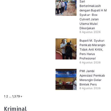
Sari
Berterimakasih
dengan Bupati H M
Syukur · Box
Culvert Jalan
Utama Mulai
Dikerjakan
6 Agustus 2026
Bupati M. Syukur:
Pemkab Merangin
Tidak Anti Kritik,
Pers Harus
Profesional
6 Agustus 2026
PWI Jambi
Apresiasi Pemkab
Merangin Gelar
Bimtek Pers
6 Agustus 2026
P
N
1
2
…
1,379
»
a
e
g
x
e
t
Kriminal
: