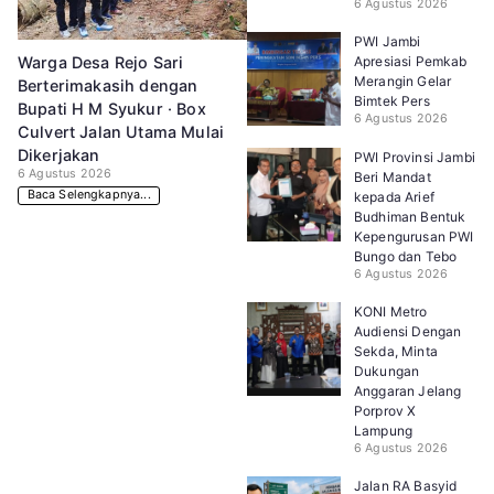
6 Agustus 2026
PWI Jambi
Apresiasi Pemkab
Warga Desa Rejo Sari
Merangin Gelar
Berterimakasih dengan
Bimtek Pers
Bupati H M Syukur · Box
6 Agustus 2026
Culvert Jalan Utama Mulai
Dikerjakan
PWI Provinsi Jambi
6 Agustus 2026
Beri Mandat
Baca Selengkapnya...
kepada Arief
Budhiman Bentuk
Kepengurusan PWI
Bungo dan Tebo
6 Agustus 2026
KONI Metro
Audiensi Dengan
Sekda, Minta
Dukungan
Anggaran Jelang
Porprov X
Lampung
6 Agustus 2026
Jalan RA Basyid