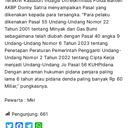
Terakhir Kasubdit Indagsi Ditreskrimsus Polda Banten
AKBP Donny Satria menyampaikan Pasal yang
dikenakan kepada para tersangka. “Para pelaku
dikenakan Pasal 55 Undang-Undang Nomor 22
Tahun 2001 tentang Minyak dan Gas Bumi
sebagaimana telah diubah dengan Pasal 40 angka 9
Undang-Undang Nomor 6 Tahun 2023 tentang
Penetapan Peraturan Pemerintah Pengganti Undang-
Undang Nomor 2 Tahun 2022 tentang Cipta Kerja
menjadi Undang-Undang Jo Pasal 56 KUHPidana.
Dengan ancaman hukuman pidana penjara paling
lama 6 tahun atau pidana denda paling banyak Rp 60
Miliar,” pungkasnya.
Pewarta : Mkl
Pengunjung:
661
T
F
T
W