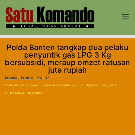
Loncat
ke
konten
SATU
Lugas, Tegas,
dan Akurat
KOM
Polda Banten tangkap dua pelaku
AND
penyuntik gas LPG 3 Kg
bersubsidi, meraup omzet ratusan
O.CO
juta rupiah
Beranda
Kriminal
Mei
27
M
Polda Banten tangkap dua pelaku penyuntik gas LPG 3 Kg bersubsidi, meraup
omzet ratusan juta rupiah