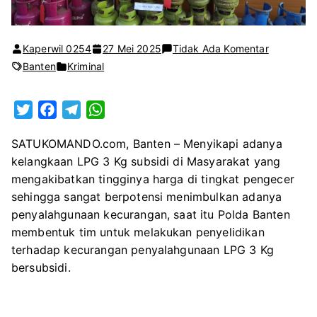
pada
Kaperwil 0254
27 Mei 2025
Tidak Ada Komentar
Polda
Banten
Kriminal
Banten
tangkap
T
F
T
W
dua
w
a
e
h
pelaku
SATUKOMANDO.com, Banten – Menyikapi adanya
i
c
l
a
penyuntik
kelangkaan LPG 3 Kg subsidi di Masyarakat yang
t
e
e
t
gas
mengakibatkan tingginya harga di tingkat pengecer
t
b
g
s
LPG
sehingga sangat berpotensi menimbulkan adanya
e
o
r
A
3
penyalahgunaan kecurangan, saat itu Polda Banten
r
o
a
p
Kg
membentuk tim untuk melakukan penyelidikan
k
m
p
bersubsidi
terhadap kecurangan penyalahgunaan LPG 3 Kg
meraup
bersubsidi.
omzet
ratusan
juta