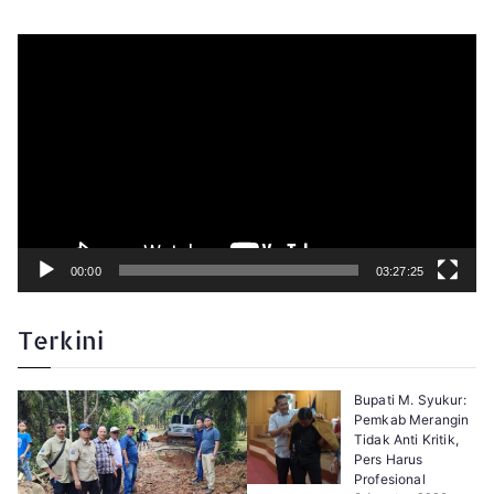
P
e
m
u
t
a
r
V
i
d
e
o
00:00
03:27:25
Terkini
Bupati M. Syukur:
Pemkab Merangin
Tidak Anti Kritik,
Pers Harus
Profesional