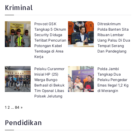
e
t
Kriminal
:
Provost GSK
Ditreskrimum
Tangkap 5 Oknum
Polda Banten Sita
Security Diduga
Ribuan Lembar
Terlibat Pencurian
Uang Palsu Di Dua
Potongan Kabel
Tempat Serang
Tembaga di Area
Dan Pandeglang
Kerja
Pelaku Curanmor
Polda Jambi
Inisial HP (25)
Tangkap Dua
Warga Bungo
Pelaku Pengedar
Berhasil di Bekuk
Emas Ilegal 1,2 Kg
Tim Opsnal Libas
di Merangin
Polsek Jelutung
P
N
1
2
…
84
»
a
e
g
x
e
t
Pendidikan
: