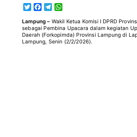
T
F
T
W
w
a
e
h
Lampung –
Wakil Ketua Komisi I
DPRD Provin
i
c
l
a
sebagai Pembina Upacara dalam kegiatan U
t
e
e
t
Daerah (Forkopimda) Provinsi Lampung di Lap
t
b
g
s
Lampung, Senin (2/2/2026).
e
o
r
A
r
o
a
p
k
m
p