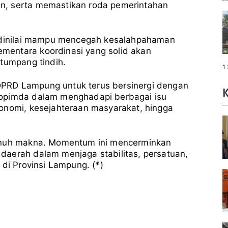
n, serta memastikan roda pemerintahan
a dinilai mampu mencegah kesalahpahaman
mentara koordinasi yang solid akan
 tumpang tindih.
P
1
a
g
PRD Lampung untuk terus bersinergi dengan
e
:
kopimda dalam menghadapi berbagai isu
onomi, kesejahteraan masyarakat, hingga
penuh makna. Momentum ini mencerminkan
daerah dalam menjaga stabilitas, persatuan,
 di Provinsi Lampung. (*)