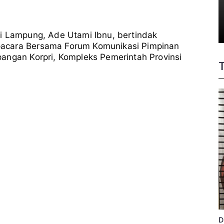
Ibnu
Jadi
Pembina
si Lampung
,
Ade Utami Ibnu
, bertindak
Upacara
Forkopimda
pacara Bersama Forum Komunikasi Pimpinan
Lampung,
angan Korpri, Kompleks Pemerintah Provinsi
Perkuat
Sinergi
Pembangunan
Daerah
D