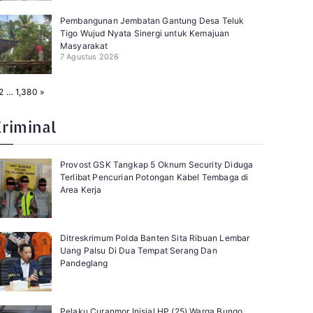
Pembangunan Jembatan Gantung Desa Teluk
Tigo Wujud Nyata Sinergi untuk Kemajuan
Masyarakat
7 Agustus 2026
N
2
…
1,380
»
e
x
t
Kriminal
Provost GSK Tangkap 5 Oknum Security Diduga
Terlibat Pencurian Potongan Kabel Tembaga di
Area Kerja
Ditreskrimum Polda Banten Sita Ribuan Lembar
Uang Palsu Di Dua Tempat Serang Dan
Pandeglang
Pelaku Curanmor Inisial HP (25) Warga Bungo