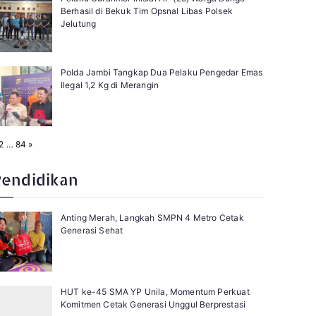
Berhasil di Bekuk Tim Opsnal Libas Polsek
Jelutung
Polda Jambi Tangkap Dua Pelaku Pengedar Emas
Ilegal 1,2 Kg di Merangin
N
2
…
84
»
e
x
t
Pendidikan
Anting Merah, Langkah SMPN 4 Metro Cetak
Generasi Sehat
HUT ke-45 SMA YP Unila, Momentum Perkuat
Komitmen Cetak Generasi Unggul Berprestasi