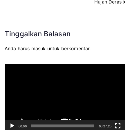
Hujan Deras
Tinggalkan Balasan
Anda harus
masuk
untuk berkomentar.
P
e
m
u
t
a
r
V
i
d
e
o
00:00
03:27:25