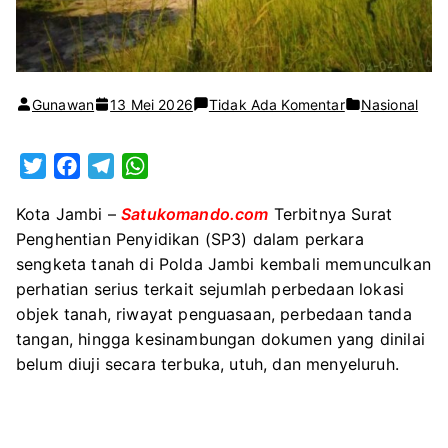
pada
Gunawan
13 Mei 2026
Tidak Ada Komentar
Nasional
“MENUMPANG
LALU
T
F
T
W
MENGUASAI?”
w
a
e
h
—
Kota Jambi –
Satukomando.com
Terbitnya Surat
i
c
l
a
SP3
Penghentian Penyidikan (SP3) dalam perkara
t
e
e
t
Polda
sengketa tanah di Polda Jambi kembali memunculkan
t
b
g
s
Jambi
perhatian serius terkait sejumlah perbedaan lokasi
e
o
r
A
Terbit,
objek tanah, riwayat penguasaan, perbedaan tanda
r
o
a
p
Perbedaan
tangan, hingga kesinambungan dokumen yang dinilai
k
m
p
Lokasi
belum diuji secara terbuka, utuh, dan menyeluruh.
dan
Riwayat
Dokumen