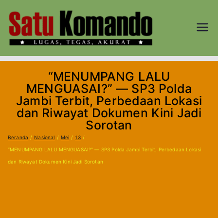
Loncat
ke
konten
SATU
Lugas, Tegas,
dan Akurat
KOM
“MENUMPANG LALU
AND
MENGUASAI?” — SP3 Polda
Jambi Terbit, Perbedaan Lokasi
O.CO
dan Riwayat Dokumen Kini Jadi
Sorotan
M
Beranda
Nasional
Mei
13
“MENUMPANG LALU MENGUASAI?” — SP3 Polda Jambi Terbit, Perbedaan Lokasi
dan Riwayat Dokumen Kini Jadi Sorotan