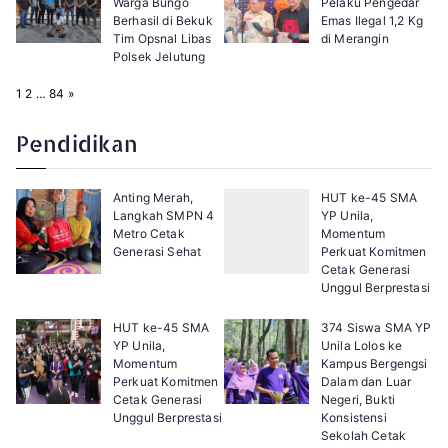
Warga Bungo
Pelaku Pengedar
Berhasil di Bekuk
Emas Ilegal 1,2 Kg
Tim Opsnal Libas
di Merangin
Polsek Jelutung
P
N
1
2
…
84
»
a
e
g
x
e
t
Pendidikan
:
Anting Merah,
HUT ke-45 SMA
Langkah SMPN 4
YP Unila,
Metro Cetak
Momentum
Generasi Sehat
Perkuat Komitmen
Cetak Generasi
Unggul Berprestasi
HUT ke-45 SMA
374 Siswa SMA YP
YP Unila,
Unila Lolos ke
Momentum
Kampus Bergengsi
Perkuat Komitmen
Dalam dan Luar
Cetak Generasi
Negeri, Bukti
Unggul Berprestasi
Konsistensi
Sekolah Cetak