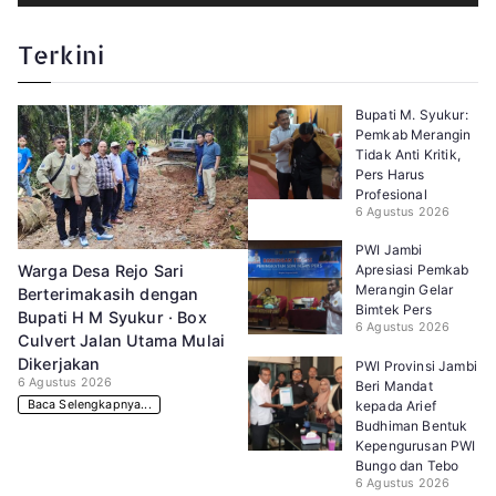
Terkini
Bupati M. Syukur:
Pemkab Merangin
Tidak Anti Kritik,
Pers Harus
Profesional
6 Agustus 2026
PWI Jambi
Apresiasi Pemkab
Warga Desa Rejo Sari
Merangin Gelar
Berterimakasih dengan
Bimtek Pers
Bupati H M Syukur · Box
6 Agustus 2026
Culvert Jalan Utama Mulai
Dikerjakan
PWI Provinsi Jambi
6 Agustus 2026
Beri Mandat
Baca Selengkapnya...
kepada Arief
Budhiman Bentuk
Kepengurusan PWI
Bungo dan Tebo
6 Agustus 2026