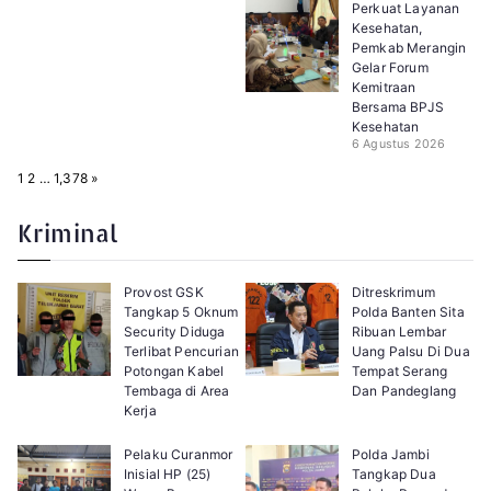
Perkuat Layanan
Kesehatan,
Pemkab Merangin
Gelar Forum
Kemitraan
Bersama BPJS
Kesehatan
6 Agustus 2026
P
N
1
2
…
1,378
»
a
e
g
x
e
t
Kriminal
:
Provost GSK
Ditreskrimum
Tangkap 5 Oknum
Polda Banten Sita
Security Diduga
Ribuan Lembar
Terlibat Pencurian
Uang Palsu Di Dua
Potongan Kabel
Tempat Serang
Tembaga di Area
Dan Pandeglang
Kerja
Pelaku Curanmor
Polda Jambi
Inisial HP (25)
Tangkap Dua