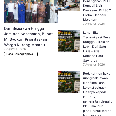
Penanganan PETI,
Kembali Sisir
Kawasan UNESCO
Global Geopark
Merangin
7 Agustus 2026
Dari Beasiswa Hingga
Lahan Eks
Jaminan Kesehatan, Bupati
Transmigrasi Desa
M. Syukur: Prioritaskan
Ranggo Dikelolah
Warga Kurang Mampu
Lebih Dari Satu
7 Agustus 2026
Dasawarsa,
Baca Selengkapnya...
Kemana Hasil
Sawitnya
7 Agustus 2026
Redaksi membuka
ruang hak jawab,
klarifikasi, dan
koreksi seluas-
luasnya kepada
PTPN IV,
pemerintah daerah,
BPN, maupun
pihak-pihak terkait
lainnya atas