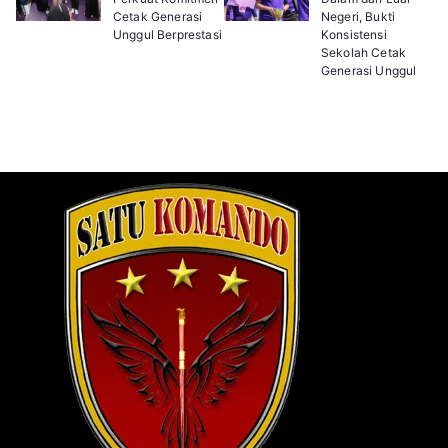
Cetak Generasi
Negeri, Bukti
Unggul Berprestasi
Konsistensi
Sekolah Cetak
Generasi Unggul