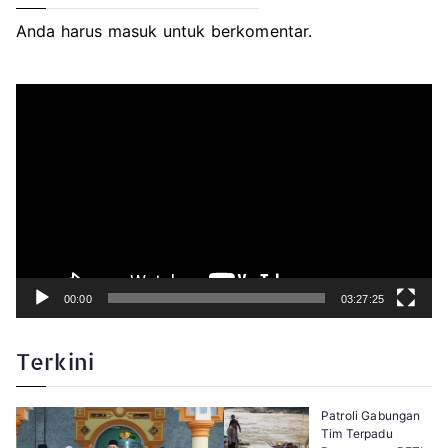
Anda harus
masuk
untuk berkomentar.
P
e
m
u
t
a
r
V
i
d
e
o
00:00
03:27:25
Terkini
Patroli Gabungan
Tim Terpadu