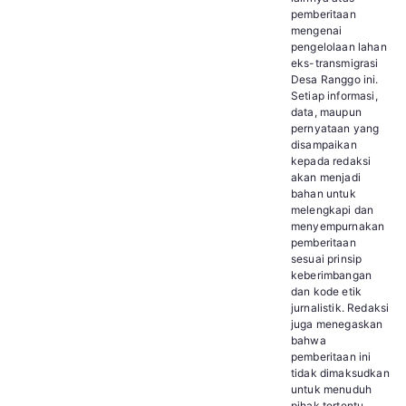
pemberitaan
mengenai
pengelolaan lahan
eks-transmigrasi
Desa Ranggo ini.
Setiap informasi,
data, maupun
pernyataan yang
disampaikan
kepada redaksi
akan menjadi
bahan untuk
melengkapi dan
menyempurnakan
pemberitaan
sesuai prinsip
keberimbangan
dan kode etik
jurnalistik. Redaksi
juga menegaskan
bahwa
pemberitaan ini
tidak dimaksudkan
untuk menuduh
pihak tertentu