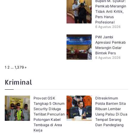
Bupati M. Syukur:
Pemkab Merangin
Tidak Anti Kritik,
Pers Harus
Profesional
6 Agustus 2026
PWI Jambi
Apresiasi Pemkab
Merangin Gelar
Bimtek Pers
6 Agustus 2026
P
N
1
2
…
1,379
»
a
e
g
x
e
t
Kriminal
:
Provost GSK
Ditreskrimum
Tangkap 5 Oknum
Polda Banten Sita
Security Diduga
Ribuan Lembar
Terlibat Pencurian
Uang Palsu Di Dua
Potongan Kabel
Tempat Serang
Tembaga di Area
Dan Pandeglang
Kerja