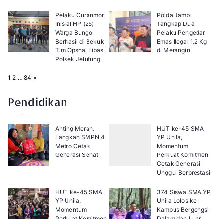
Pelaku Curanmor
Polda Jambi
Inisial HP (25)
Tangkap Dua
Warga Bungo
Pelaku Pengedar
Berhasil di Bekuk
Emas Ilegal 1,2 Kg
Tim Opsnal Libas
di Merangin
Polsek Jelutung
P
N
1
2
…
84
»
a
e
g
x
e
t
Pendidikan
:
Anting Merah,
HUT ke-45 SMA
Langkah SMPN 4
YP Unila,
Metro Cetak
Momentum
Generasi Sehat
Perkuat Komitmen
Cetak Generasi
Unggul Berprestasi
HUT ke-45 SMA
374 Siswa SMA YP
YP Unila,
Unila Lolos ke
Momentum
Kampus Bergengsi
Perkuat Komitmen
Dalam dan Luar