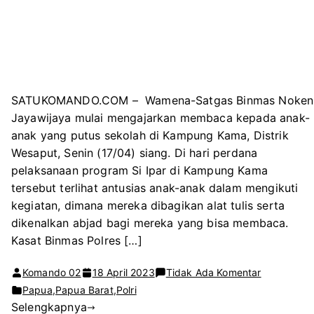
SATUKOMANDO.COM – Wamena-Satgas Binmas Noken
Jayawijaya mulai mengajarkan membaca kepada anak-
anak yang putus sekolah di Kampung Kama, Distrik
Wesaput, Senin (17/04) siang. Di hari perdana
pelaksanaan program Si Ipar di Kampung Kama
tersebut terlihat antusias anak-anak dalam mengikuti
kegiatan, dimana mereka dibagikan alat tulis serta
dikenalkan abjad bagi mereka yang bisa membaca.
Kasat Binmas Polres […]
pada
Komando 02
18 April 2023
Tidak Ada Komentar
Satgas
Papua
,
Papua Barat
,
Polri
Selengkapnya
Binmas