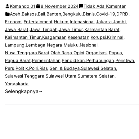
pada
Komando 01
8 November 2024
Tidak Ada Komentar
SILA
Aceh
,
Baksos
,
Bali
,
Banten
,
Bengkulu
,
Bisnis
,
Covid-19
,
DPRD
,
KEBA
Ekonomi
,
Entertainment
,
Hukum
,
Intenasional
,
Jakarta
,
Jambi
,
GARU
Jawa Barat
,
Jawa Tengah
,
Jawa Timur
,
Kalimantan Barat
,
SATU
Kalimantan Timur
,
Keagamaan
,
Kesehatan
,
Korupsi
,
Kriminal
,
KOMA
Lampung
,
Lembaga Negara
,
Maluku
,
Nasional
,
KUAT
Nusa Tenggara Barat
,
Olah Raga
,
Opini
,
Organisasi
,
Papua
,
BERS
Papua Barat
,
Pemerintahan
,
Pendidikan
,
Perhubungan
,
Peristiwa
,
BUDA
Pers
,
Politik
,
Polri
,
Riau
,
Seni & Budaya
,
Sulawesi Selatan
,
LEBAK
Sulawesi Tenggara
,
Sulawesi Utara
,
Sumatera Selatan
,
BANT
Yogyakarta
Selengkapnya