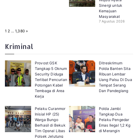
Sinergi untuk
Kemajuan
Masyarakat
7 Agustus 2026
P
N
1
2
…
1,380
»
a
e
g
x
e
t
Kriminal
:
Provost GSK
Ditreskrimum
Tangkap 5 Oknum
Polda Banten Sita
Security Diduga
Ribuan Lembar
Terlibat Pencurian
Uang Palsu Di Dua
Potongan Kabel
Tempat Serang
Tembaga di Area
Dan Pandeglang
Kerja
Pelaku Curanmor
Polda Jambi
Inisial HP (25)
Tangkap Dua
Warga Bungo
Pelaku Pengedar
Berhasil di Bekuk
Emas Ilegal 1,2 Kg
Tim Opsnal Libas
di Merangin
Polsek Jelutung