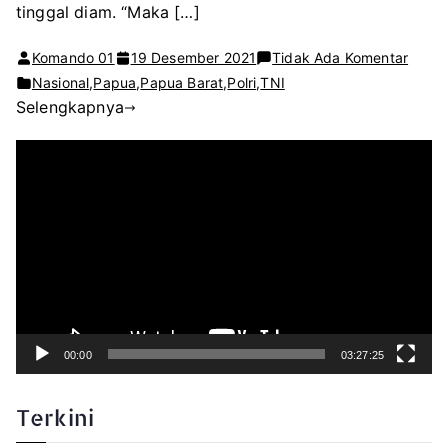
tinggal diam. “Maka […]
pada
Komando 01
19 Desember 2021
Tidak Ada Komentar
KKB
Nasional
,
Papua
,
Papua Barat
,
Polri
,
TNI
Selengkapnya
Kamp
Ambai
P
Serah
e
m
u
Diri
t
a
Kepa
r
V
NKRI
i
d
e
o
00:00
03:27:25
Terkini