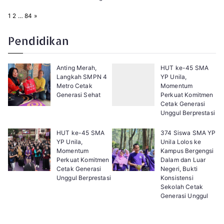
P
N
1
2
…
84
»
a
e
g
x
e
t
Pendidikan
:
Anting Merah,
HUT ke-45 SMA
Langkah SMPN 4
YP Unila,
Metro Cetak
Momentum
Generasi Sehat
Perkuat Komitmen
Cetak Generasi
Unggul Berprestasi
HUT ke-45 SMA
374 Siswa SMA YP
YP Unila,
Unila Lolos ke
Momentum
Kampus Bergengsi
Perkuat Komitmen
Dalam dan Luar
Cetak Generasi
Negeri, Bukti
Unggul Berprestasi
Konsistensi
Sekolah Cetak
Generasi Unggul