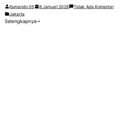
pada
Komando 05
8 Januari 2026
Tidak Ada Komentar
Budi
Jakarta
Selengkapnya
Dharmaw
Resmi
Dilantik
sebagai
Ketua
Pengpro
ORADO
Lampung