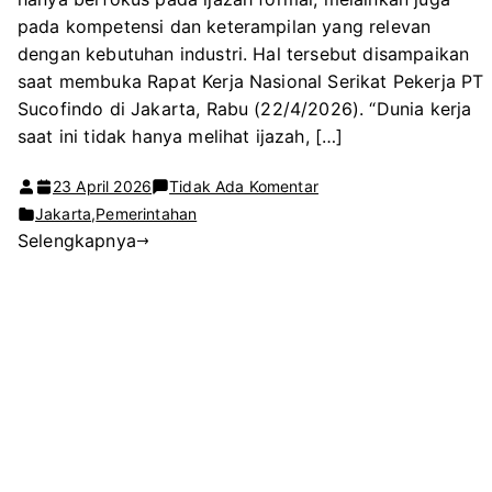
pada kompetensi dan keterampilan yang relevan
dengan kebutuhan industri. Hal tersebut disampaikan
saat membuka Rapat Kerja Nasional Serikat Pekerja PT
Sucofindo di Jakarta, Rabu (22/4/2026). “Dunia kerja
saat ini tidak hanya melihat ijazah, […]
pada
23 April 2026
Tidak Ada Komentar
Wamenaker:
Jakarta
,
Pemerintahan
Selengkapnya
Dunia
Kerja
Kini
Utamakan
Kompetensi,
Sertifikasi
Jadi
Kunci
Daya
Saing