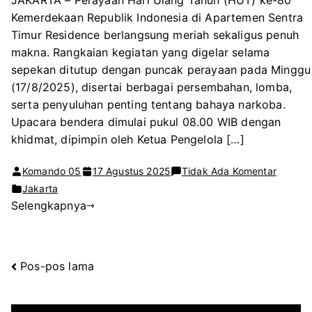
JAKARTA – Perayaan Hari Ulang Tahun (HUT) ke-80
Kemerdekaan Republik Indonesia di Apartemen Sentra
Timur Residence berlangsung meriah sekaligus penuh
makna. Rangkaian kegiatan yang digelar selama
sepekan ditutup dengan puncak perayaan pada Minggu
(17/8/2025), disertai berbagai persembahan, lomba,
serta penyuluhan penting tentang bahaya narkoba.
Upacara bendera dimulai pukul 08.00 WIB dengan
khidmat, dipimpin oleh Ketua Pengelola […]
pada
Komando 05
17 Agustus 2025
Tidak Ada Komentar
Meriah!
Jakarta
Selengkapnya
HUT
ke-
80
RI
Pos-pos lama
Navigasi
di
Aparte
P
Sentra