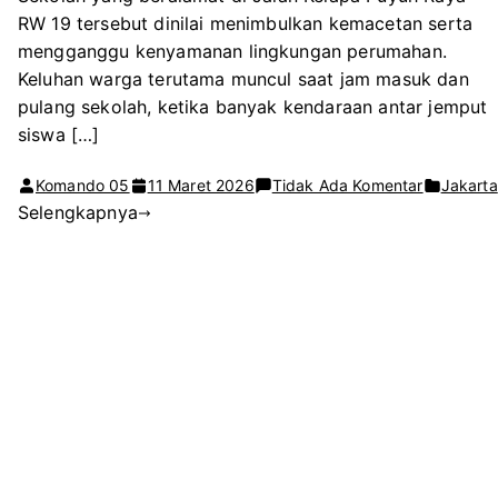
RW 19 tersebut dinilai menimbulkan kemacetan serta
mengganggu kenyamanan lingkungan perumahan.
Keluhan warga terutama muncul saat jam masuk dan
pulang sekolah, ketika banyak kendaraan antar jemput
siswa […]
pada
Komando 05
11 Maret 2026
Tidak Ada Komentar
Jakarta
Selengkapnya
Warga
Kelapa
Gading
Protes
Aktivitas
Sekolah
di
Perumaha
Pingu’s
English
School