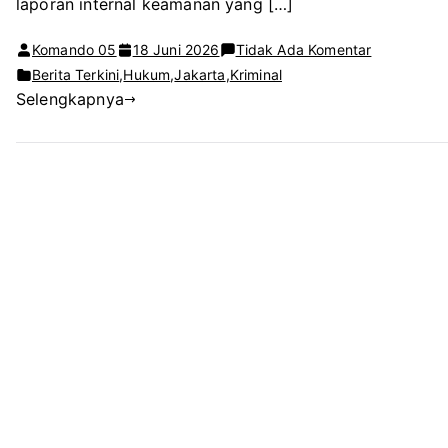
laporan internal keamanan yang […]
pada
Komando 05
18 Juni 2026
Tidak Ada Komentar
Provost
Berita Terkini
,
Hukum
,
Jakarta
,
Kriminal
Selengkapnya
GSK
Tangkap
5
Oknum
Security
Diduga
Terlibat
Pencurian
Potongan
Kabel
Tembaga
di
Area
Kerja