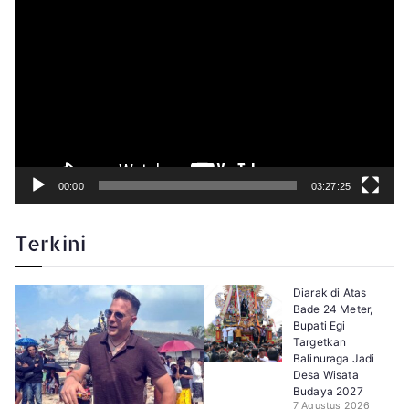
pos
e
m
Timur
u
t
Dibingk
a
r
Semang
V
i
Anti-
d
e
Narkob
o
00:00
03:27:25
Terkini
Diarak di Atas
Bade 24 Meter,
Bupati Egi
Targetkan
Balinuraga Jadi
Desa Wisata
Budaya 2027
7 Agustus 2026