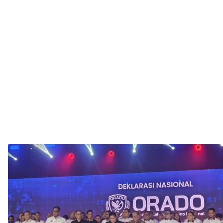
Dinilai
Picu
Macet
dan
Ganggu
Kenyama