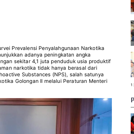
urvei Prevalensi Penyalahgunaan Narkotika
nunjukkan adanya peningkatan angka
ngan sekitar 4,1 juta penduduk usia produktif
man narkotika tidak hanya berasal dari
hoactive Substances (NPS), salah satunya
otika Golongan II melalui Peraturan Menteri
P
1
a
g
e
: