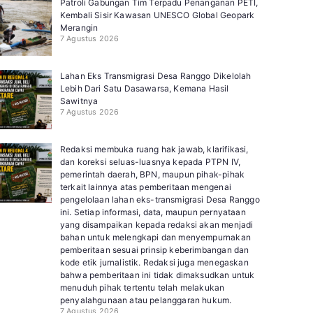
Patroli Gabungan Tim Terpadu Penanganan PETI,
Kembali Sisir Kawasan UNESCO Global Geopark
Merangin
7 Agustus 2026
Lahan Eks Transmigrasi Desa Ranggo Dikelolah
Lebih Dari Satu Dasawarsa, Kemana Hasil
Sawitnya
7 Agustus 2026
Redaksi membuka ruang hak jawab, klarifikasi,
dan koreksi seluas-luasnya kepada PTPN IV,
pemerintah daerah, BPN, maupun pihak-pihak
terkait lainnya atas pemberitaan mengenai
pengelolaan lahan eks-transmigrasi Desa Ranggo
ini. Setiap informasi, data, maupun pernyataan
yang disampaikan kepada redaksi akan menjadi
bahan untuk melengkapi dan menyempurnakan
pemberitaan sesuai prinsip keberimbangan dan
kode etik jurnalistik. Redaksi juga menegaskan
bahwa pemberitaan ini tidak dimaksudkan untuk
menuduh pihak tertentu telah melakukan
penyalahgunaan atau pelanggaran hukum.
7 Agustus 2026