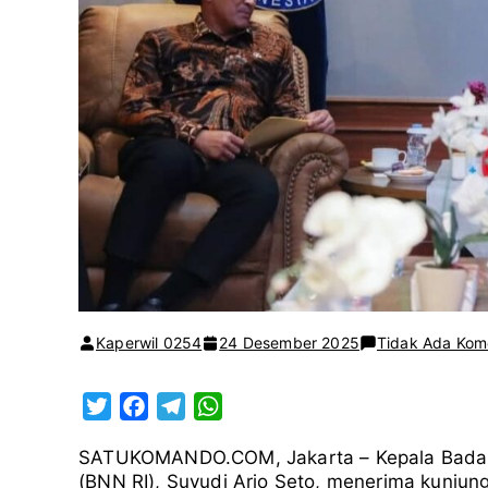
Kaperwil 0254
24 Desember 2025
Tidak Ada Kom
T
F
T
W
w
a
e
h
SATUKOMANDO.COM, Jakarta – Kepala Badan N
i
c
l
a
(BNN RI), Suyudi Ario Seto, menerima kunjun