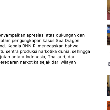
enyampaikan apresiasi atas dukungan dan
 dalam pengungkapan kasus Sea Dragon
and. Kepala BNN RI menegaskan bahwa
u sentra produksi narkotika dunia, sehingga
P
1
a
jutan antara Indonesia, Thailand, dan
g
e
edaran narkotika sejak dari wilayah
: