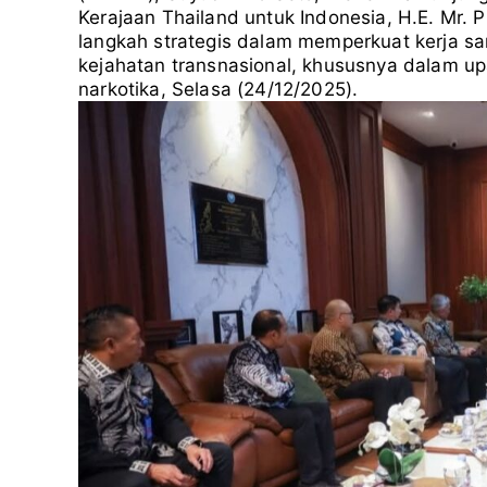
t
e
e
t
Kerajaan Thailand untuk Indonesia, H.E. Mr. 
t
b
g
s
langkah strategis dalam memperkuat kerja sa
e
o
r
A
kejahatan transnasional, khususnya dalam 
r
o
a
p
narkotika, Selasa (24/12/2025).
k
m
p