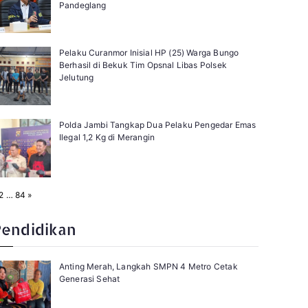
Pandeglang
Pelaku Curanmor Inisial HP (25) Warga Bungo
Berhasil di Bekuk Tim Opsnal Libas Polsek
Jelutung
Polda Jambi Tangkap Dua Pelaku Pengedar Emas
Ilegal 1,2 Kg di Merangin
N
2
…
84
»
e
x
t
Pendidikan
Anting Merah, Langkah SMPN 4 Metro Cetak
Generasi Sehat