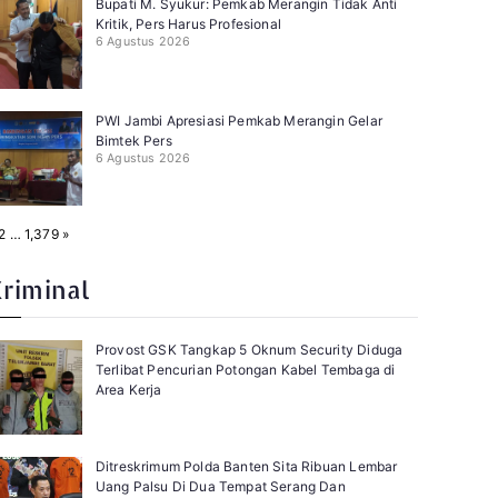
Bupati M. Syukur: Pemkab Merangin Tidak Anti
Kritik, Pers Harus Profesional
6 Agustus 2026
PWI Jambi Apresiasi Pemkab Merangin Gelar
Bimtek Pers
6 Agustus 2026
N
2
…
1,379
»
e
x
t
Kriminal
Provost GSK Tangkap 5 Oknum Security Diduga
Terlibat Pencurian Potongan Kabel Tembaga di
Area Kerja
Ditreskrimum Polda Banten Sita Ribuan Lembar
Uang Palsu Di Dua Tempat Serang Dan