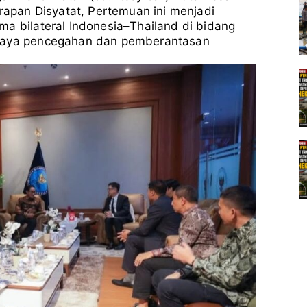
Untuk
Prapan Disyatat, Pertemuan ini menjadi
Perkuat
ma bilateral Indonesia–Thailand di bidang
Kerjasama
upaya pencegahan dan pemberantasan
Pemberantasan
Narkotika