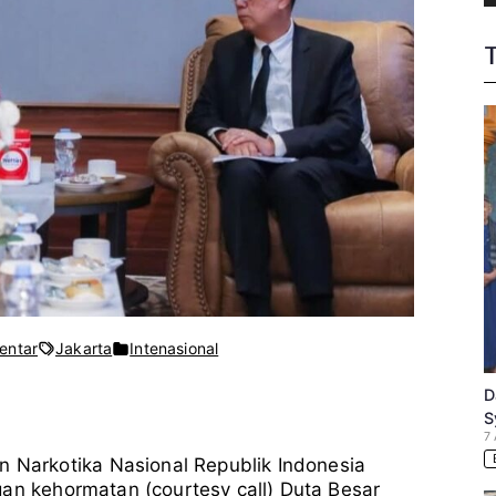
pada
entar
Jakarta
Intenasional
BNN
Terima
D
Kunjungan
S
Duta
7
Besar
arkotika Nasional Republik Indonesia
Kerjaan
Thailand
gan kehormatan (courtesy call) Duta Besar