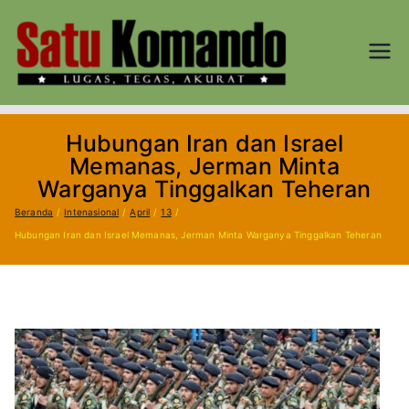
Loncat
ke
konten
SATU
Lugas, Tegas,
dan Akurat
KOM
Hubungan Iran dan Israel
AND
Memanas, Jerman Minta
Warganya Tinggalkan Teheran
O.CO
Beranda
Intenasional
April
13
Hubungan Iran dan Israel Memanas, Jerman Minta Warganya Tinggalkan Teheran
M