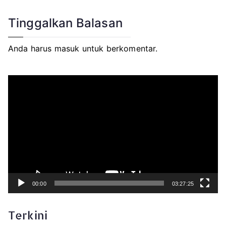
Tinggalkan Balasan
Anda harus
masuk
untuk berkomentar.
P
e
m
u
t
a
r
V
i
d
e
o
00:00
03:27:25
Terkini