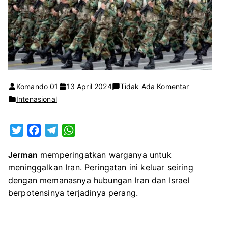
pada
Komando 01
13 April 2024
Tidak Ada Komentar
Hubungan
Intenasional
Iran
dan
T
F
T
W
Israel
w
a
e
h
Memanas,
Jerman
memperingatkan warganya untuk
i
c
l
a
Jerman
meninggalkan Iran. Peringatan ini keluar seiring
t
e
e
t
Minta
dengan memanasnya hubungan Iran dan Israel
t
b
g
s
Warganya
berpotensinya terjadinya perang.
e
o
r
A
Tinggalkan
r
o
a
p
Teheran
k
m
p