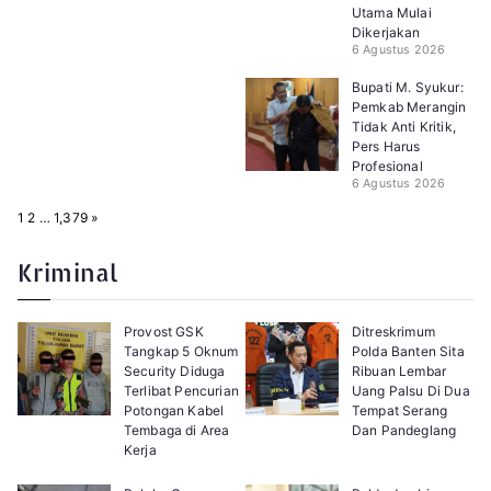
Utama Mulai
Dikerjakan
6 Agustus 2026
Bupati M. Syukur:
Pemkab Merangin
Tidak Anti Kritik,
Pers Harus
Profesional
6 Agustus 2026
P
N
1
2
…
1,379
»
a
e
g
x
e
t
Kriminal
:
Provost GSK
Ditreskrimum
Tangkap 5 Oknum
Polda Banten Sita
Security Diduga
Ribuan Lembar
Terlibat Pencurian
Uang Palsu Di Dua
Potongan Kabel
Tempat Serang
Tembaga di Area
Dan Pandeglang
Kerja