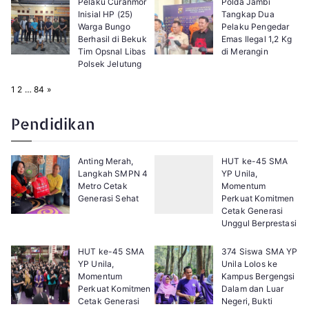
Pelaku Curanmor
Polda Jambi
Inisial HP (25)
Tangkap Dua
Warga Bungo
Pelaku Pengedar
Berhasil di Bekuk
Emas Ilegal 1,2 Kg
Tim Opsnal Libas
di Merangin
Polsek Jelutung
P
N
1
2
…
84
»
a
e
g
x
e
t
Pendidikan
:
Anting Merah,
HUT ke-45 SMA
Langkah SMPN 4
YP Unila,
Metro Cetak
Momentum
Generasi Sehat
Perkuat Komitmen
Cetak Generasi
Unggul Berprestasi
HUT ke-45 SMA
374 Siswa SMA YP
YP Unila,
Unila Lolos ke
Momentum
Kampus Bergengsi
Perkuat Komitmen
Dalam dan Luar
Cetak Generasi
Negeri, Bukti