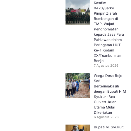
Kasdim
0420/Sarko
Pimpin Ziarah
Rombongan di
TMP, Wujud
Penghormatan
kepada Jasa Para
Pahlawan dalam
Peringatan HUT
ke-1 Kodam
XX/Tuanku Imam
Bonjol
7 Agustus 2026
Warga Desa Rejo
Sari
Berterimakasih
dengan Bupati H M
Syukur · Box
Culvert Jalan
Utama Mulai
Dikerjakan
6 Agustus 2026
Bupati M. Syukur: