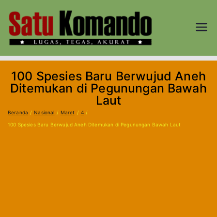
Loncat
ke
konten
SATU
Lugas, Tegas,
dan Akurat
KOM
100 Spesies Baru Berwujud Aneh
AND
Ditemukan di Pegunungan Bawah
Laut
O.CO
Beranda
Nasional
Maret
4
100 Spesies Baru Berwujud Aneh Ditemukan di Pegunungan Bawah Laut
M