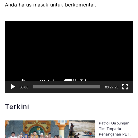
Anda harus
masuk
untuk berkomentar.
P
e
m
u
t
a
r
V
i
d
e
o
00:00
03:27:25
Terkini
Patroli Gabungan
Tim Terpadu
Penanganan PETI,