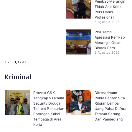
Pemkab Merangin
Tidak Anti Kritik,
Pers Harus
Profesional
6 Agustus 2026
PWI Jambi
Apresiasi Pemkab
Merangin Gelar
Bimtek Pers
6 Agustus 2026
P
N
1
2
…
1,379
»
a
e
g
x
e
t
Kriminal
:
Provost GSK
Ditreskrimum
Tangkap 5 Oknum
Polda Banten Sita
Security Diduga
Ribuan Lembar
Terlibat Pencurian
Uang Palsu Di Dua
Potongan Kabel
Tempat Serang
Tembaga di Area
Dan Pandeglang
Kerja