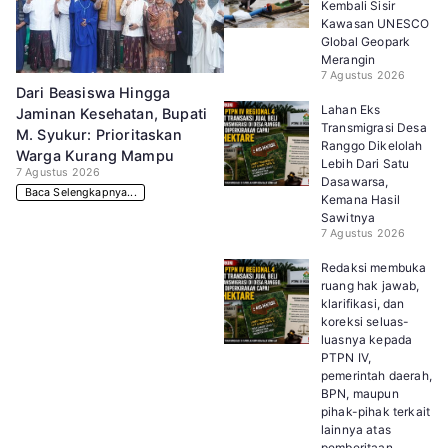
Kembali Sisir
Kawasan UNESCO
Global Geopark
Merangin
7 Agustus 2026
Dari Beasiswa Hingga
Lahan Eks
Jaminan Kesehatan, Bupati
Transmigrasi Desa
M. Syukur: Prioritaskan
Ranggo Dikelolah
Warga Kurang Mampu
Lebih Dari Satu
7 Agustus 2026
Dasawarsa,
Baca Selengkapnya...
Kemana Hasil
Sawitnya
7 Agustus 2026
Redaksi membuka
ruang hak jawab,
klarifikasi, dan
koreksi seluas-
luasnya kepada
PTPN IV,
pemerintah daerah,
BPN, maupun
pihak-pihak terkait
lainnya atas
pemberitaan