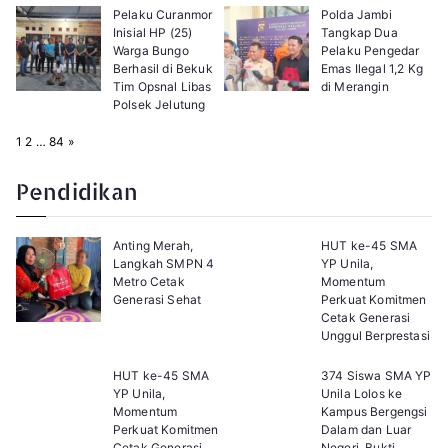
Pelaku Curanmor
Polda Jambi
Inisial HP (25)
Tangkap Dua
Warga Bungo
Pelaku Pengedar
Berhasil di Bekuk
Emas Ilegal 1,2 Kg
Tim Opsnal Libas
di Merangin
Polsek Jelutung
P
N
1
2
…
84
»
a
e
g
x
e
t
Pendidikan
:
Anting Merah,
HUT ke-45 SMA
Langkah SMPN 4
YP Unila,
Metro Cetak
Momentum
Generasi Sehat
Perkuat Komitmen
Cetak Generasi
Unggul Berprestasi
HUT ke-45 SMA
374 Siswa SMA YP
YP Unila,
Unila Lolos ke
Momentum
Kampus Bergengsi
Perkuat Komitmen
Dalam dan Luar
Cetak Generasi
Negeri, Bukti