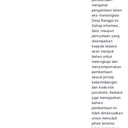
mengenai
pengelolaan lahan
eks-transmigrasi
Desa Ranggo ini.
Setiap informasi,
data, maupun
pernyataan yang
disampaikan
kepada redaksi
akan menjadi
bahan untuk
melengkapi dan
menyempurnakan
pemberitaan
sesuai prinsip
keberimbangan
dan kode etik
jurnalistik. Redaksi
juga menegaskan
bahwa
pemberitaan ini
tidak dimaksudkan
untuk menuduh
pihak tertentu