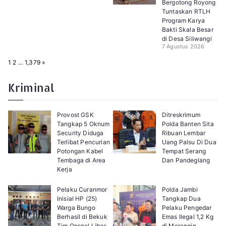
Bergotong Royong
Tuntaskan RTLH
Program Karya
Bakti Skala Besar
di Desa Siliwangi
7 Agustus 2026
P
N
1
2
…
1,379
»
a
e
g
x
e
t
Kriminal
:
Provost GSK
Ditreskrimum
Tangkap 5 Oknum
Polda Banten Sita
Security Diduga
Ribuan Lembar
Terlibat Pencurian
Uang Palsu Di Dua
Potongan Kabel
Tempat Serang
Tembaga di Area
Dan Pandeglang
Kerja
Pelaku Curanmor
Polda Jambi
Inisial HP (25)
Tangkap Dua
Warga Bungo
Pelaku Pengedar
Berhasil di Bekuk
Emas Ilegal 1,2 Kg
Tim Opsnal Libas
di Merangin