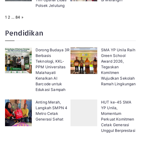
Polsek Jelutung
P
N
1
2
…
84
»
a
e
g
x
e
t
Pendidikan
:
Dorong Budaya 3R
SMA YP Unila Raih
Berbasis
Green School
Teknologi, KKL-
Award 2026,
PPM Universitas
Tegaskan
Malahayati
Komitmen
Kenalkan AI
Wujudkan Sekolah
Barcode untuk
Ramah Lingkungan
Edukasi Sampah
Anting Merah,
HUT ke-45 SMA
Langkah SMPN 4
YP Unila,
Metro Cetak
Momentum
Generasi Sehat
Perkuat Komitmen
Cetak Generasi
Unggul Berprestasi