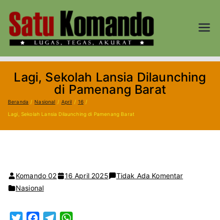
Loncat
ke
konten
SATU
Lugas, Tegas,
dan Akurat
KOM
Lagi, Sekolah Lansia Dilaunching
AND
di Pamenang Barat
Beranda
Nasional
April
16
O.CO
Lagi, Sekolah Lansia Dilaunching di Pamenang Barat
M
pada
Komando 02
16 April 2025
Tidak Ada Komentar
Lagi,
Nasional
Sekolah
Lansia
T
F
T
W