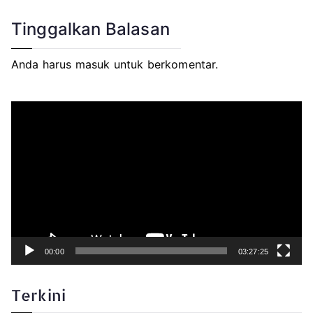
Tinggalkan Balasan
Anda harus
masuk
untuk berkomentar.
P
e
m
u
t
a
r
V
i
d
e
o
00:00
03:27:25
Terkini