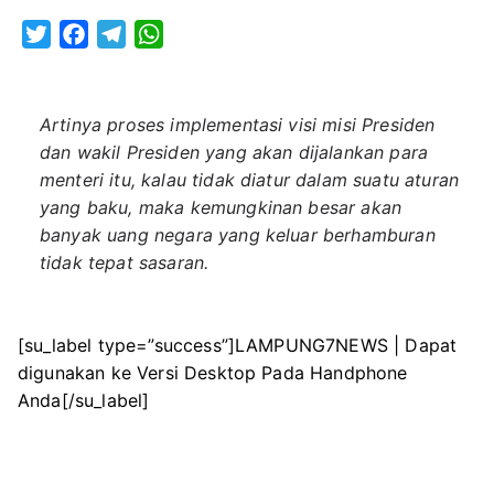
Sedulu
T
F
T
W
Jokowi
w
a
e
h
Terus
i
c
l
a
Kawal
t
e
e
t
Artinya proses implementasi visi misi Presiden
Kinerja
t
b
g
s
dan wakil Presiden yang akan dijalankan para
Pemeri
e
o
r
A
menteri itu, kalau tidak diatur dalam suatu aturan
r
o
a
p
yang baku, maka kemungkinan besar akan
banyak uang negara yang keluar berhamburan
k
m
p
tidak tepat sasaran.
[su_label type=”success”]LAMPUNG7NEWS | Dapat
digunakan ke Versi Desktop Pada Handphone
Anda[/su_label]