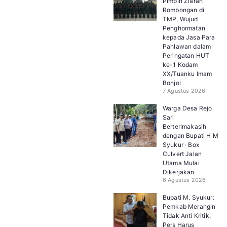
Pimpin Ziarah
Rombongan di
TMP, Wujud
Penghormatan
kepada Jasa Para
Pahlawan dalam
Peringatan HUT
ke-1 Kodam
XX/Tuanku Imam
Bonjol
7 Agustus 2026
Warga Desa Rejo
Sari
Berterimakasih
dengan Bupati H M
Syukur · Box
Culvert Jalan
Utama Mulai
Dikerjakan
6 Agustus 2026
Bupati M. Syukur:
Pemkab Merangin
Tidak Anti Kritik,
Pers Harus