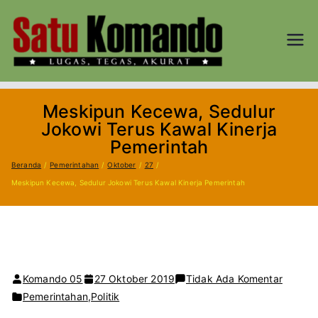
Loncat
ke
konten
SATU
Lugas, Tegas,
dan Akurat
KOM
Meskipun Kecewa, Sedulur
AND
Jokowi Terus Kawal Kinerja
Pemerintah
O.CO
Beranda
Pemerintahan
Oktober
27
Meskipun Kecewa, Sedulur Jokowi Terus Kawal Kinerja Pemerintah
M
pada
Komando 05
27 Oktober 2019
Tidak Ada Komentar
Meskip
Pemerintahan
,
Politik
Kecewa