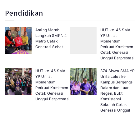
a
e
g
x
e
t
Pendidikan
:
Anting Merah,
HUT ke-45 SMA
Langkah SMPN 4
YP Unila,
Metro Cetak
Momentum
Generasi Sehat
Perkuat Komitmen
Cetak Generasi
Unggul Berprestasi
HUT ke-45 SMA
374 Siswa SMA YP
YP Unila,
Unila Lolos ke
Momentum
Kampus Bergengsi
Perkuat Komitmen
Dalam dan Luar
Cetak Generasi
Negeri, Bukti
Unggul Berprestasi
Konsistensi
Sekolah Cetak
Generasi Unggul