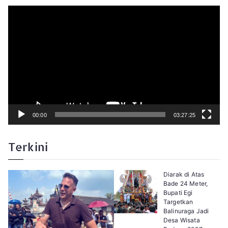
P
e
m
u
t
a
r
V
i
d
e
o
00:00
03:27:25
Terkini
Diarak di Atas
Bade 24 Meter,
Bupati Egi
Targetkan
Balinuraga Jadi
Desa Wisata