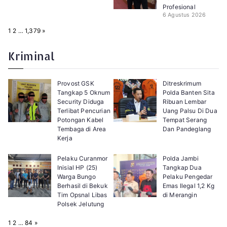
Profesional
6 Agustus 2026
P
N
1
2
…
1,379
»
a
e
g
x
e
t
Kriminal
:
Provost GSK
Ditreskrimum
Tangkap 5 Oknum
Polda Banten Sita
Security Diduga
Ribuan Lembar
Terlibat Pencurian
Uang Palsu Di Dua
Potongan Kabel
Tempat Serang
Tembaga di Area
Dan Pandeglang
Kerja
Pelaku Curanmor
Polda Jambi
Inisial HP (25)
Tangkap Dua
Warga Bungo
Pelaku Pengedar
Berhasil di Bekuk
Emas Ilegal 1,2 Kg
Tim Opsnal Libas
di Merangin
Polsek Jelutung
P
N
1
2
…
84
»