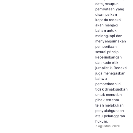
data, maupun
pernyataan yang
disampaikan
kepada redaksi
akan menjadi
bahan untuk
melengkapi dan
menyempurnakan
pemberitaan
sesuai prinsip
keberimbangan
dan kode etik
jurnalistik. Redaksi
juga menegaskan
bahwa
pemberitaan ini
tidak dimaksudkan
untuk menuduh
pihak tertentu
telah melakukan
penyalahgunaan
atau pelanggaran
hukum.
7 Agustus 2026