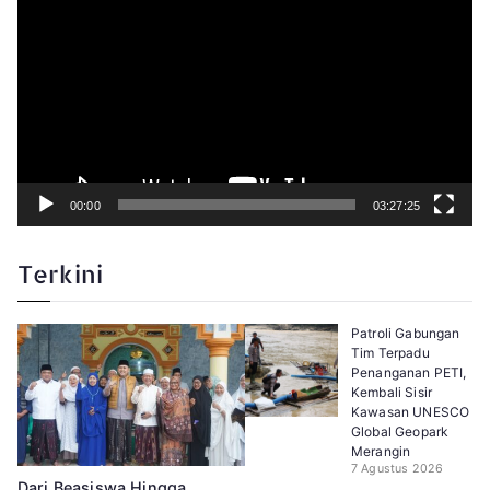
m
u
t
a
r
V
i
d
e
o
00:00
03:27:25
Terkini
Patroli Gabungan
Tim Terpadu
Penanganan PETI,
Kembali Sisir
Kawasan UNESCO
Global Geopark
Merangin
7 Agustus 2026
Dari Beasiswa Hingga