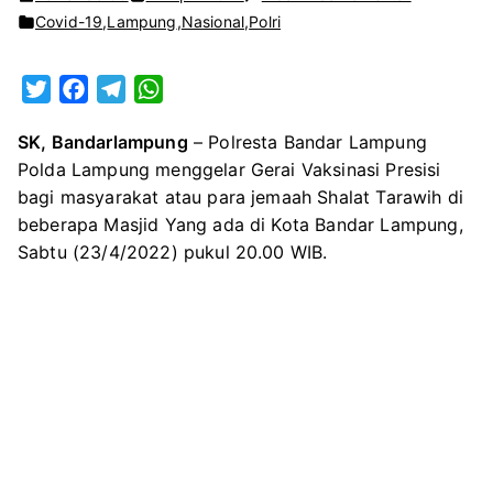
Genjot
Covid-19
,
Lampung
,
Nasional
,
Polri
Vaksinasi
Booster,
T
F
T
W
Polresta
w
a
e
h
Bandar
SK, Bandarlampung
– Polresta Bandar Lampung
i
c
l
a
Lampung
Polda Lampung menggelar Gerai Vaksinasi Presisi
t
e
e
t
Berikan
bagi masyarakat atau para jemaah Shalat Tarawih di
t
b
g
s
Vaksin
beberapa Masjid Yang ada di Kota Bandar Lampung,
e
o
r
A
untuk
Sabtu (23/4/2022) pukul 20.00 WIB.
r
o
a
p
Jemaah
k
m
p
Tarawih