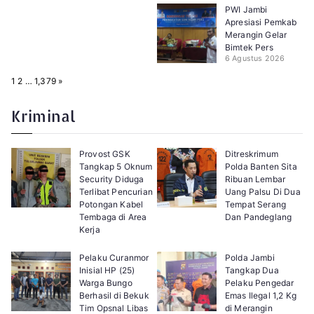
PWI Jambi
Apresiasi Pemkab
Merangin Gelar
Bimtek Pers
6 Agustus 2026
P
N
1
2
…
1,379
»
a
e
g
x
e
t
Kriminal
:
Provost GSK
Ditreskrimum
Tangkap 5 Oknum
Polda Banten Sita
Security Diduga
Ribuan Lembar
Terlibat Pencurian
Uang Palsu Di Dua
Potongan Kabel
Tempat Serang
Tembaga di Area
Dan Pandeglang
Kerja
Pelaku Curanmor
Polda Jambi
Inisial HP (25)
Tangkap Dua
Warga Bungo
Pelaku Pengedar
Berhasil di Bekuk
Emas Ilegal 1,2 Kg
Tim Opsnal Libas
di Merangin