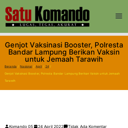
Loncat
ke
konten
SATU
Lugas, Tegas,
dan Akurat
KOM
Genjot Vaksinasi Booster, Polresta
AND
Bandar Lampung Berikan Vaksin
untuk Jemaah Tarawih
O.CO
Beranda
Nasional
April
24
Genjot Vaksinasi Booster, Polresta Bandar Lampung Berikan Vaksin untuk Jemaah
M
Tarawih
pada
Komando 05
24 April 2022
Tidak Ada Komentar