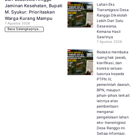
Lahan Eks
Jaminan Kesehatan, Bupati
Transmigrasi Desa
M. Syukur: Prioritaskan
Ranggo Dikelolah
Warga Kurang Mampu
Lebih Dari Satu
7 Agustus 2026
Dasawarsa,
Baca Selengkapnya...
Kemana Hasil
Sawitnya
7 Agustus 2026
Redaksi membuka
ruang hak jawab,
klarifikasi, dan
koreksi seluas-
luasnya kepada
PTPN IV,
pemerintah daerah,
BPN, maupun
pihak-pihak terkait
lainnya atas
pemberitaan
mengenai
pengelolaan lahan
eks-transmigrasi
Desa Ranggo ini.
Setiap informasi,