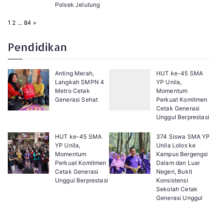
Polsek Jelutung
P
N
1
2
…
84
»
a
e
g
x
e
t
Pendidikan
:
Anting Merah,
HUT ke-45 SMA
Langkah SMPN 4
YP Unila,
Metro Cetak
Momentum
Generasi Sehat
Perkuat Komitmen
Cetak Generasi
Unggul Berprestasi
HUT ke-45 SMA
374 Siswa SMA YP
YP Unila,
Unila Lolos ke
Momentum
Kampus Bergengsi
Perkuat Komitmen
Dalam dan Luar
Cetak Generasi
Negeri, Bukti
Unggul Berprestasi
Konsistensi
Sekolah Cetak
Generasi Unggul