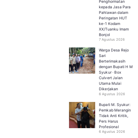
Penghormatan
kepada Jasa Para
Pahlawan dalam
Peringatan HUT
ke-1 Kodam
XX/Tuanku Imam
Bonjol
7 Agustus 2026
Warga Desa Rejo
Sari
Berterimakasih
dengan Bupati H M
Syukur · Box
Culvert Jalan
Utama Mulai
Dikerjakan
6 Agustus 2026
Bupati M. Syukur:
Pemkab Merangin
Tidak Anti Kritik,
Pers Harus
Profesional
6 Agustus 2026