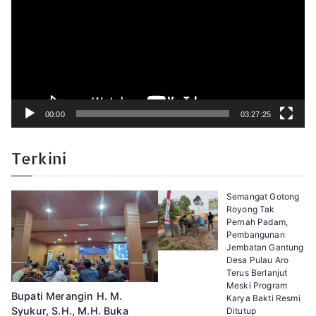
a
r
V
i
d
e
o
00:00
03:27:25
Terkini
Semangat Gotong
Royong Tak
Pernah Padam,
Pembangunan
Jembatan Gantung
Desa Pulau Aro
Terus Berlanjut
Meski Program
Bupati Merangin H. M.
Karya Bakti Resmi
Syukur, S.H., M.H. Buka
Ditutup