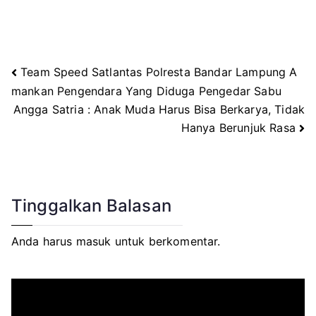
Team Speed Satlantas Polresta Bandar Lampung A
Navigasi
mankan Pengendara Yang Diduga Pengedar Sabu
Angga Satria : Anak Muda Harus Bisa Berkarya, Tidak
pos
Hanya Berunjuk Rasa
Tinggalkan Balasan
Anda harus
masuk
untuk berkomentar.
P
e
m
u
t