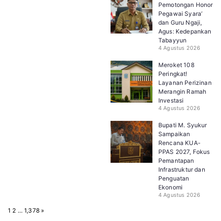
Pemotongan Honor
Pegawai Syara’
dan Guru Ngaji,
Agus: Kedepankan
Tabayyun
4 Agustus 2026
Meroket 108
Peringkat!
Layanan Perizinan
Merangin Ramah
Investasi
4 Agustus 2026
Bupati M. Syukur
Sampaikan
Rencana KUA-
PPAS 2027, Fokus
Pemantapan
Infrastruktur dan
Penguatan
Ekonomi
4 Agustus 2026
P
N
1
2
…
1,378
»
a
e