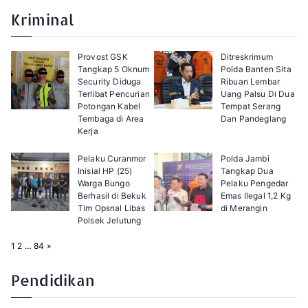
g
x
e
t
Kriminal
:
Provost GSK
Ditreskrimum
Tangkap 5 Oknum
Polda Banten Sita
Security Diduga
Ribuan Lembar
Terlibat Pencurian
Uang Palsu Di Dua
Potongan Kabel
Tempat Serang
Tembaga di Area
Dan Pandeglang
Kerja
Pelaku Curanmor
Polda Jambi
Inisial HP (25)
Tangkap Dua
Warga Bungo
Pelaku Pengedar
Berhasil di Bekuk
Emas Ilegal 1,2 Kg
Tim Opsnal Libas
di Merangin
Polsek Jelutung
P
N
1
2
…
84
»
a
e
g
x
e
t
Pendidikan
: