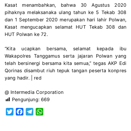
Kasat menambahkan, bahwa 30 Agustus 2020
pihaknya melaksanaka ulang tahun ke 5 Tekab 308
dan 1 September 2020 merupakan hari lahir Polwan,
Kasat mengucapkan selamat HUT Tekab 308 dan
HUT Polwan ke 72.
“Kita ucapkan bersama, selamat kepada ibu
Wakapolres Tanggamus serta jajaran Polwan yang
telah bersinergi bersama kita semua,” tegas AKP Edi
Qorinas disambut riuh tepuk tangan peserta konpres
yang hadir. | red
@ Intermedia Corporation
Pengunjung:
669
T
F
T
W
w
a
e
h
i
c
l
a