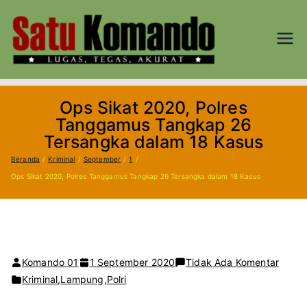
Loncat
ke
konten
SATU
Lugas, Tegas,
dan Akurat
KOM
Ops Sikat 2020, Polres
AND
Tanggamus Tangkap 26
Tersangka dalam 18 Kasus
O.CO
Beranda
Kriminal
September
1
Ops Sikat 2020, Polres Tanggamus Tangkap 26 Tersangka dalam 18 Kasus
M
pada
Komando 01
1 September 2020
Tidak Ada Komentar
Ops
Kriminal
,
Lampung
,
Polri
Sikat