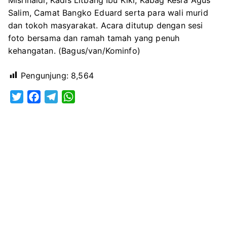
Salim, Camat Bangko Eduard serta para wali murid
dan tokoh masyarakat. Acara ditutup dengan sesi
foto bersama dan ramah tamah yang penuh
kehangatan. (Bagus/van/Kominfo)
Pengunjung:
8,564
T
F
T
W
w
a
e
h
i
c
l
a
t
e
e
t
t
b
g
s
e
o
r
A
r
o
a
p
k
m
p