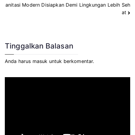
anitasi Modern Disiapkan Demi Lingkungan Lebih Seh
at
Tinggalkan Balasan
Anda harus
masuk
untuk berkomentar.
P
e
m
u
t
a
r
V
i
d
e
o