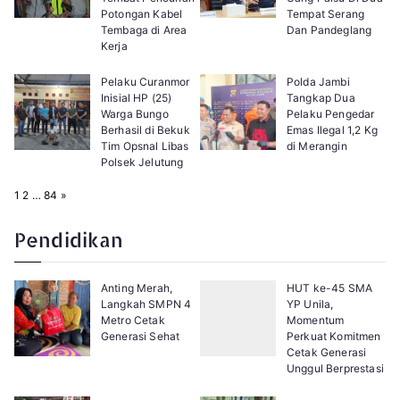
Potongan Kabel
Tempat Serang
Tembaga di Area
Dan Pandeglang
Kerja
Pelaku Curanmor
Polda Jambi
Inisial HP (25)
Tangkap Dua
Warga Bungo
Pelaku Pengedar
Berhasil di Bekuk
Emas Ilegal 1,2 Kg
Tim Opsnal Libas
di Merangin
Polsek Jelutung
P
N
1
2
…
84
»
a
e
g
x
e
t
Pendidikan
:
Anting Merah,
HUT ke-45 SMA
Langkah SMPN 4
YP Unila,
Metro Cetak
Momentum
Generasi Sehat
Perkuat Komitmen
Cetak Generasi
Unggul Berprestasi