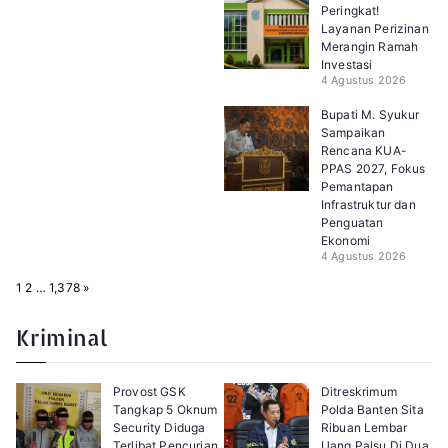
Peringkat!
Layanan Perizinan
Merangin Ramah
Investasi
4 Agustus 2026
Bupati M. Syukur
Sampaikan
Rencana KUA-
PPAS 2027, Fokus
Pemantapan
Infrastruktur dan
Penguatan
Ekonomi
4 Agustus 2026
P
N
1
2
…
1,378
»
a
e
g
x
e
t
Kriminal
:
Provost GSK
Ditreskrimum
Tangkap 5 Oknum
Polda Banten Sita
Security Diduga
Ribuan Lembar
Terlibat Pencurian
Uang Palsu Di Dua