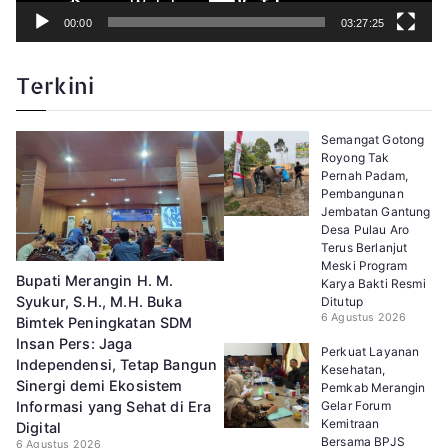
00:00
03:27:25
Terkini
Semangat Gotong
Royong Tak
Pernah Padam,
Pembangunan
Jembatan Gantung
Desa Pulau Aro
Terus Berlanjut
Meski Program
Bupati Merangin H. M.
Karya Bakti Resmi
Syukur, S.H., M.H. Buka
Ditutup
6 Agustus 2026
Bimtek Peningkatan SDM
Insan Pers: Jaga
Perkuat Layanan
Independensi, Tetap Bangun
Kesehatan,
Sinergi demi Ekosistem
Pemkab Merangin
Gelar Forum
Informasi yang Sehat di Era
Kemitraan
Digital
Bersama BPJS
6 Agustus 2026