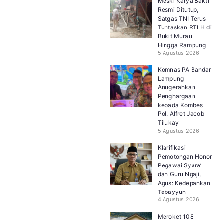
Meski Karya Bakti
Resmi Ditutup,
Satgas TNI Terus
Tuntaskan RTLH di
Bukit Murau
Hingga Rampung
5 Agustus 2026
Komnas PA Bandar
Lampung
Anugerahkan
Penghargaan
kepada Kombes
Pol. Alfret Jacob
Tilukay
5 Agustus 2026
Klarifikasi
Pemotongan Honor
Pegawai Syara’
dan Guru Ngaji,
Agus: Kedepankan
Tabayyun
4 Agustus 2026
Meroket 108