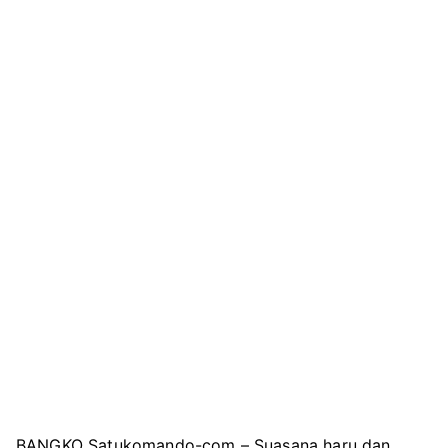
BANGKO Satukomando-com – Suasana haru dan