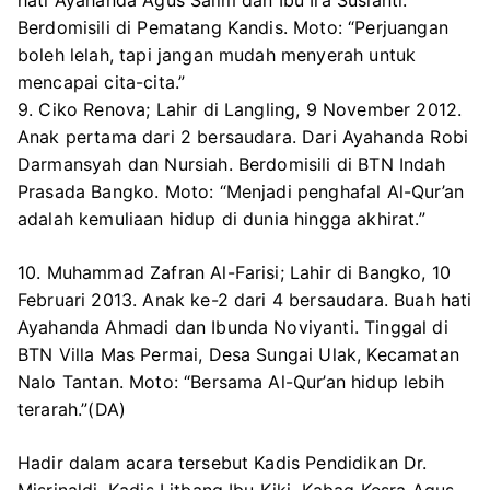
Berdomisili di Pematang Kandis. Moto: “Perjuangan
boleh lelah, tapi jangan mudah menyerah untuk
mencapai cita-cita.”
9. Ciko Renova; Lahir di Langling, 9 November 2012.
Anak pertama dari 2 bersaudara. Dari Ayahanda Robi
Darmansyah dan Nursiah. Berdomisili di BTN Indah
Prasada Bangko. Moto: “Menjadi penghafal Al-Qur’an
adalah kemuliaan hidup di dunia hingga akhirat.”
10. Muhammad Zafran Al-Farisi; Lahir di Bangko, 10
Februari 2013. Anak ke-2 dari 4 bersaudara. Buah hati
Ayahanda Ahmadi dan Ibunda Noviyanti. Tinggal di
BTN Villa Mas Permai, Desa Sungai Ulak, Kecamatan
Nalo Tantan. Moto: “Bersama Al-Qur’an hidup lebih
terarah.”(DA)
Hadir dalam acara tersebut Kadis Pendidikan Dr.
Misrinaldi, Kadis Litbang Ibu Kiki, Kabag Kesra Agus