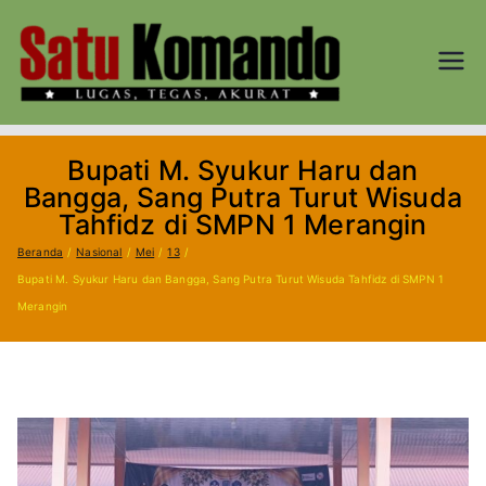
Loncat
ke
konten
SATU
Lugas, Tegas,
dan Akurat
KOM
Bupati M. Syukur Haru dan
AND
Bangga, Sang Putra Turut Wisuda
Tahfidz di SMPN 1 Merangin
O.CO
Beranda
Nasional
Mei
13
Bupati M. Syukur Haru dan Bangga, Sang Putra Turut Wisuda Tahfidz di SMPN 1
M
Merangin