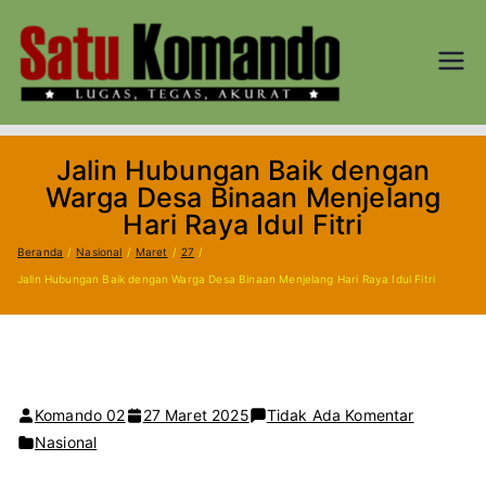
Loncat
ke
konten
SATU
Lugas, Tegas,
dan Akurat
KOM
Jalin Hubungan Baik dengan
AND
Warga Desa Binaan Menjelang
Hari Raya Idul Fitri
O.CO
Beranda
Nasional
Maret
27
Jalin Hubungan Baik dengan Warga Desa Binaan Menjelang Hari Raya Idul Fitri
M
pada
Komando 02
27 Maret 2025
Tidak Ada Komentar
Jalin
Nasional
Hubunga