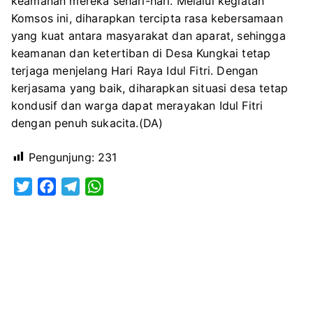
keamanan mereka sehari-hari. Melalui kegiatan
Komsos ini, diharapkan tercipta rasa kebersamaan
yang kuat antara masyarakat dan aparat, sehingga
keamanan dan ketertiban di Desa Kungkai tetap
terjaga menjelang Hari Raya Idul Fitri. Dengan
kerjasama yang baik, diharapkan situasi desa tetap
kondusif dan warga dapat merayakan Idul Fitri
dengan penuh sukacita.(DA)
Pengunjung:
231
T
F
T
W
w
a
e
h
i
c
l
a
t
e
e
t
t
b
g
s
e
o
r
A
r
o
a
p