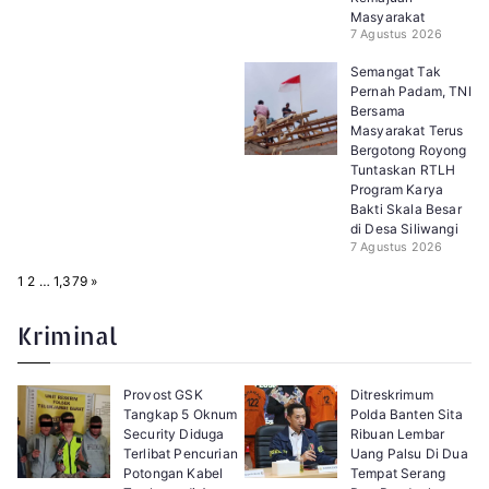
Masyarakat
7 Agustus 2026
Semangat Tak
Pernah Padam, TNI
Bersama
Masyarakat Terus
Bergotong Royong
Tuntaskan RTLH
Program Karya
Bakti Skala Besar
di Desa Siliwangi
7 Agustus 2026
P
N
1
2
…
1,379
»
a
e
g
x
e
t
Kriminal
:
Provost GSK
Ditreskrimum
Tangkap 5 Oknum
Polda Banten Sita
Security Diduga
Ribuan Lembar
Terlibat Pencurian
Uang Palsu Di Dua
Potongan Kabel
Tempat Serang