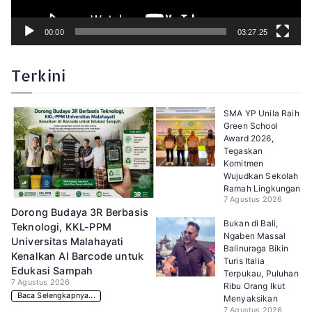
00:00
03:27:25
Terkini
SMA YP Unila Raih
Green School
Award 2026,
Tegaskan
Komitmen
Wujudkan Sekolah
Ramah Lingkungan
7 Agustus 2026
Dorong Budaya 3R Berbasis
Bukan di Bali,
Teknologi, KKL-PPM
Ngaben Massal
Universitas Malahayati
Balinuraga Bikin
Kenalkan AI Barcode untuk
Turis Italia
Edukasi Sampah
Terpukau, Puluhan
7 Agustus 2026
Ribu Orang Ikut
Baca Selengkapnya...
Menyaksikan
7 Agustus 2026