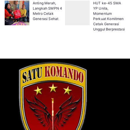
Anting Merah,
HUT ke-45 SMA
Langkah SMPN 4
YP Unila,
Metro Cetak
Momentum
Generasi Sehat
Perkuat Komitmen
Cetak Generasi
Unggul Berprestasi