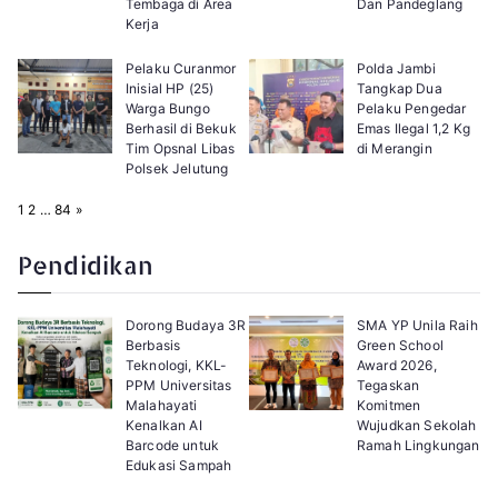
Tembaga di Area
Dan Pandeglang
Kerja
Pelaku Curanmor
Polda Jambi
Inisial HP (25)
Tangkap Dua
Warga Bungo
Pelaku Pengedar
Berhasil di Bekuk
Emas Ilegal 1,2 Kg
Tim Opsnal Libas
di Merangin
Polsek Jelutung
P
N
1
2
…
84
»
a
e
g
x
e
t
Pendidikan
:
Dorong Budaya 3R
SMA YP Unila Raih
Berbasis
Green School
Teknologi, KKL-
Award 2026,
PPM Universitas
Tegaskan
Malahayati
Komitmen
Kenalkan AI
Wujudkan Sekolah
Barcode untuk
Ramah Lingkungan
Edukasi Sampah