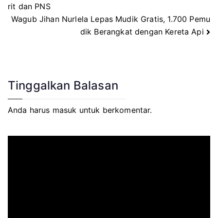
Navigasi
rit dan PNS
Wagub Jihan Nurlela Lepas Mudik Gratis, 1.700 Pemu
pos
dik Berangkat dengan Kereta Api
Tinggalkan Balasan
Anda harus
masuk
untuk berkomentar.
P
e
m
u
t
a
r
V
i
d
e
o