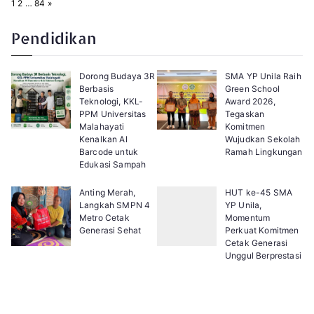
P
N
1
2
…
84
»
a
e
g
x
e
t
Pendidikan
:
Dorong Budaya 3R
SMA YP Unila Raih
Berbasis
Green School
Teknologi, KKL-
Award 2026,
PPM Universitas
Tegaskan
Malahayati
Komitmen
Kenalkan AI
Wujudkan Sekolah
Barcode untuk
Ramah Lingkungan
Edukasi Sampah
Anting Merah,
HUT ke-45 SMA
Langkah SMPN 4
YP Unila,
Metro Cetak
Momentum
Generasi Sehat
Perkuat Komitmen
Cetak Generasi
Unggul Berprestasi