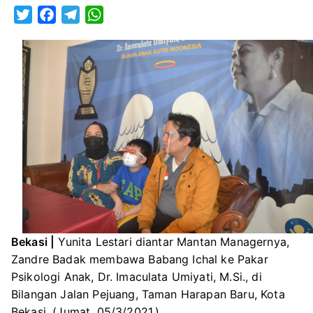
Anak,
T
F
T
W
Yunita
w
a
e
h
Lestari
i
c
l
a
Bawa
t
e
e
t
Ichal
t
b
g
s
ke
e
o
r
A
Pakar
r
o
a
p
Psikologi
k
m
p
Bekasi |
Yunita Lestari diantar Mantan Managernya,
Zandre Badak membawa Babang Ichal ke Pakar
Psikologi Anak, Dr. Imaculata Umiyati, M.Si., di
Bilangan Jalan Pejuang, Taman Harapan Baru, Kota
Bekasi. (Jumat, 05/3/2021.)