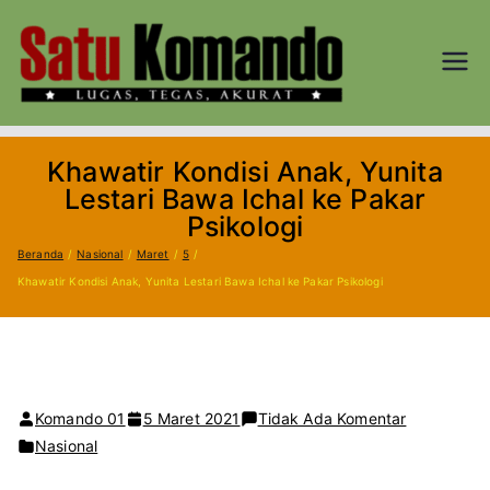
Loncat
ke
konten
SATU
Lugas, Tegas,
dan Akurat
KOM
Khawatir Kondisi Anak, Yunita
AND
Lestari Bawa Ichal ke Pakar
Psikologi
O.CO
Beranda
Nasional
Maret
5
Khawatir Kondisi Anak, Yunita Lestari Bawa Ichal ke Pakar Psikologi
M
pada
Komando 01
5 Maret 2021
Tidak Ada Komentar
Khawatir
Nasional
Kondisi