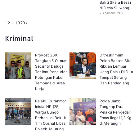
Bakti Skala Besar
di Desa Siliwangi
7 Agustus 2026
P
N
1
2
…
1,379
»
a
e
g
x
e
t
Kriminal
:
Provost GSK
Ditreskrimum
Tangkap 5 Oknum
Polda Banten Sita
Security Diduga
Ribuan Lembar
Terlibat Pencurian
Uang Palsu Di Dua
Potongan Kabel
Tempat Serang
Tembaga di Area
Dan Pandeglang
Kerja
Pelaku Curanmor
Polda Jambi
Inisial HP (25)
Tangkap Dua
Warga Bungo
Pelaku Pengedar
Berhasil di Bekuk
Emas Ilegal 1,2 Kg
Tim Opsnal Libas
di Merangin
Polsek Jelutung