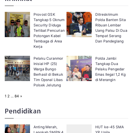
Provost GSK
Ditreskrimum
Tangkap 5 Oknum
Polda Banten Sita
Security Diduga
Ribuan Lembar
Terlibat Pencurian
Uang Palsu Di Dua
Potongan Kabel
Tempat Serang
Tembaga di Area
Dan Pandeglang
Kerja
Pelaku Curanmor
Polda Jambi
Inisial HP (25)
Tangkap Dua
Warga Bungo
Pelaku Pengedar
Berhasil di Bekuk
Emas Ilegal 1,2 Kg
Tim Opsnal Libas
di Merangin
Polsek Jelutung
P
N
1
2
…
84
»
a
e
g
x
e
t
Pendidikan
:
Anting Merah,
HUT ke-45 SMA
Langkah SMPN 4
YP Unila,