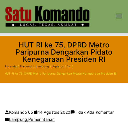
Loncat
ke
konten
SATU
Lugas, Tegas,
dan Akurat
KOM
HUT RI ke 75, DPRD Metro
AND
Paripurna Dengarkan Pidato
Kenegaraan Presiden RI
O.CO
Beranda
Nasional
Lampung
Agustus
14
HUT RI ke 75, DPRD Metro Paripurna Dengarkan Pidato Kenegaraan Presiden RI
M
pada
Komando 05
14 Agustus 2020
Tidak Ada Komentar
HUT
Lampung
,
Pemerintahan
RI