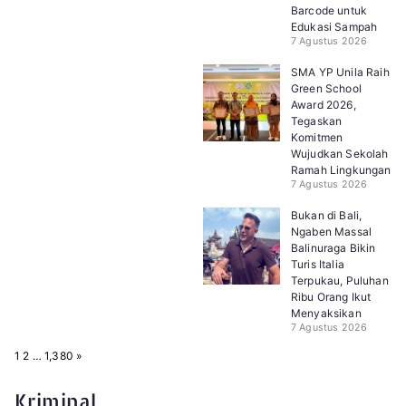
Barcode untuk
Edukasi Sampah
7 Agustus 2026
SMA YP Unila Raih
Green School
Award 2026,
Tegaskan
Komitmen
Wujudkan Sekolah
Ramah Lingkungan
7 Agustus 2026
Bukan di Bali,
Ngaben Massal
Balinuraga Bikin
Turis Italia
Terpukau, Puluhan
Ribu Orang Ikut
Menyaksikan
7 Agustus 2026
P
N
1
2
…
1,380
»
a
e
g
x
e
t
Kriminal
: