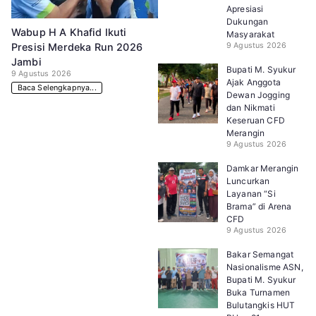
Apresiasi
Dukungan
Wabup H A Khafid Ikuti
Masyarakat
9 Agustus 2026
Presisi Merdeka Run 2026
Jambi
Bupati M. Syukur
9 Agustus 2026
Ajak Anggota
Baca Selengkapnya...
Dewan Jogging
dan Nikmati
Keseruan CFD
Merangin
9 Agustus 2026
Damkar Merangin
Luncurkan
Layanan “Si
Brama” di Arena
CFD
9 Agustus 2026
Bakar Semangat
Nasionalisme ASN,
Bupati M. Syukur
Buka Turnamen
Bulutangkis HUT