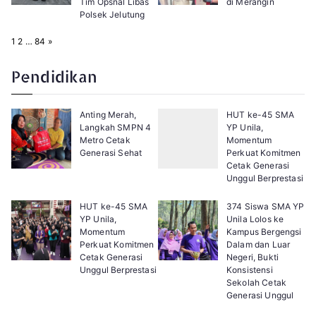
Tim Opsnal Libas
di Merangin
Polsek Jelutung
P
N
1
2
…
84
»
a
e
g
x
e
t
Pendidikan
:
Anting Merah,
HUT ke-45 SMA
Langkah SMPN 4
YP Unila,
Metro Cetak
Momentum
Generasi Sehat
Perkuat Komitmen
Cetak Generasi
Unggul Berprestasi
HUT ke-45 SMA
374 Siswa SMA YP
YP Unila,
Unila Lolos ke
Momentum
Kampus Bergengsi
Perkuat Komitmen
Dalam dan Luar
Cetak Generasi
Negeri, Bukti
Unggul Berprestasi
Konsistensi
Sekolah Cetak
Generasi Unggul