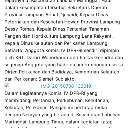
tepatnya di Kecamatan Labuhan Maringgai. Hadir
e
o
r
A
MARINGGAI,
dalam kesempatan tersebut Sekretaris Daerah
r
o
a
p
KABUPATEN
Provinsi Lampung Arinal Djunaidi, Kepala Dinas
k
m
p
LAMPUNG
Peternakan dan Kesehatan Hewan Provinsi Lampung
TIMUR
Dessy Romas, Kepala Dinas Pertanian Tanaman
Pangan dan Hortikultura Lampung Lana Rekyanti,
Kepala Dinas Kelautan dan Perikanan Lampung
Setiarto. Anggota Komisi IV DPR-RI sendiri dipimpin
oleh KRT. Darori Wonodipuro dari Partai Gerindra dan
segenap Anggota yang hadir dalam rombongan serta
Dirjen Perikanan dan Budidaya, Kementrian Kelautan
dan Perikanan; Slamet Subiakto.
Dalam kegiatannya Komisi IV DPR-RI yang
membidangi Pertanian, Perkebunan, Kehutanan,
Kelautan, Perikanan, Pangan ini bertatap muka
dengan Nelayan yang berada di Kecamatan Labuhan
Maringgai, Lampung Timur, dalam kegiatan tatap