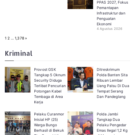
PPAS 2027, Fokus
Pemantapan
Infrastruktur dan
Penguatan
Ekonomi
4 Agustus 2026
P
N
1
2
…
1,378
»
a
e
g
x
e
t
Kriminal
:
Provost GSK
Ditreskrimum
Tangkap 5 Oknum
Polda Banten Sita
Security Diduga
Ribuan Lembar
Terlibat Pencurian
Uang Palsu Di Dua
Potongan Kabel
Tempat Serang
Tembaga di Area
Dan Pandeglang
Kerja
Pelaku Curanmor
Polda Jambi
Inisial HP (25)
Tangkap Dua
Warga Bungo
Pelaku Pengedar
Berhasil di Bekuk
Emas Ilegal 1,2 Kg