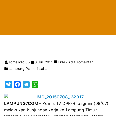
pada
Komando 05
8 Juli 2015
Tidak Ada Komentar
KUNJUNGAN
Lampung
,
Pemerintahan
KERJA
KOMISI
T
F
T
W
IV
w
a
e
h
DPR-
i
c
l
a
RI
LAMPUNG7COM –
Komisi IV DPR-RI pagi ini (08/07)
t
e
e
t
KE
melakukan kunjungan kerja ke Lampung Timur
t
b
g
s
LABUHAN