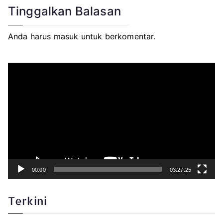
Tinggalkan Balasan
Anda harus
masuk
untuk berkomentar.
P
e
m
u
t
a
r
V
i
d
e
o
00:00
03:27:25
Terkini