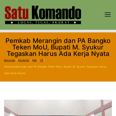
Loncat
ke
konten
SATU
Lugas, Tegas,
dan Akurat
KOM
Pemkab Merangin dan PA Bangko
AND
Teken MoU, Bupati M. Syukur
Tegaskan Harus Ada Kerja Nyata
O.CO
Beranda
Nasional
Mei
18
Pemkab Merangin dan PA Bangko Teken MoU, Bupati M. Syukur Tegaskan Harus
M
Ada Kerja Nyata