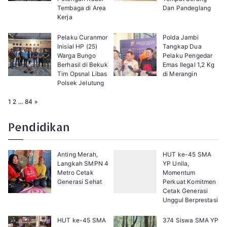
Tembaga di Area
Dan Pandeglang
Kerja
Pelaku Curanmor
Polda Jambi
Inisial HP (25)
Tangkap Dua
Warga Bungo
Pelaku Pengedar
Berhasil di Bekuk
Emas Ilegal 1,2 Kg
Tim Opsnal Libas
di Merangin
Polsek Jelutung
P
N
1
2
…
84
»
a
e
g
x
e
t
Pendidikan
:
Anting Merah,
HUT ke-45 SMA
Langkah SMPN 4
YP Unila,
Metro Cetak
Momentum
Generasi Sehat
Perkuat Komitmen
Cetak Generasi
Unggul Berprestasi
HUT ke-45 SMA
374 Siswa SMA YP