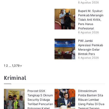
6 Agustus 2026
Bupati M. Syukur:
Pemkab Merangin
Tidak Anti Kritik,
Pers Harus
Profesional
6 Agustus 2026
PWI Jambi
Apresiasi Pemkab
Merangin Gelar
Bimtek Pers
6 Agustus 2026
P
N
1
2
…
1,379
»
a
e
g
x
e
t
Kriminal
:
Provost GSK
Ditreskrimum
Tangkap 5 Oknum
Polda Banten Sita
Security Diduga
Ribuan Lembar
Terlibat Pencurian
Uang Palsu Di Dua
Potongan Kabel
Tempat Serang