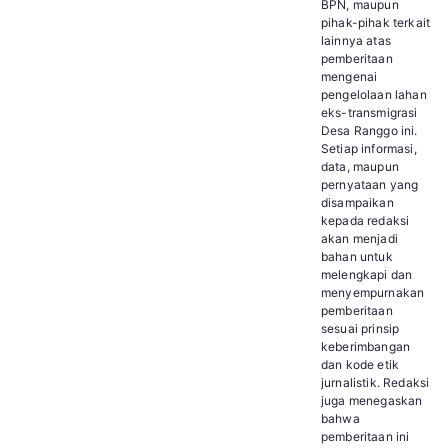
BPN, maupun
pihak-pihak terkait
lainnya atas
pemberitaan
mengenai
pengelolaan lahan
eks-transmigrasi
Desa Ranggo ini.
Setiap informasi,
data, maupun
pernyataan yang
disampaikan
kepada redaksi
akan menjadi
bahan untuk
melengkapi dan
menyempurnakan
pemberitaan
sesuai prinsip
keberimbangan
dan kode etik
jurnalistik. Redaksi
juga menegaskan
bahwa
pemberitaan ini