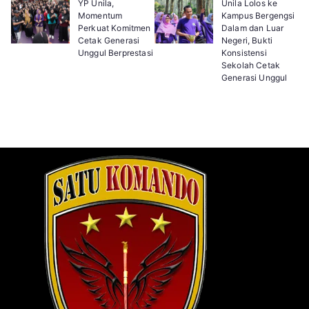
YP Unila,
Unila Lolos ke
Momentum
Kampus Bergengsi
Perkuat Komitmen
Dalam dan Luar
Cetak Generasi
Negeri, Bukti
Unggul Berprestasi
Konsistensi
Sekolah Cetak
Generasi Unggul