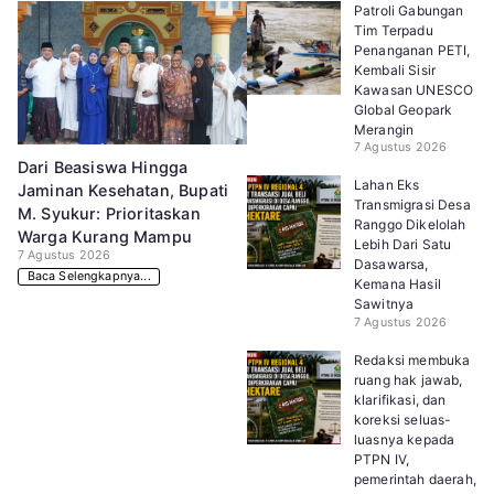
Patroli Gabungan
Tim Terpadu
Penanganan PETI,
Kembali Sisir
Kawasan UNESCO
Global Geopark
Merangin
7 Agustus 2026
Dari Beasiswa Hingga
Lahan Eks
Jaminan Kesehatan, Bupati
Transmigrasi Desa
M. Syukur: Prioritaskan
Ranggo Dikelolah
Warga Kurang Mampu
Lebih Dari Satu
7 Agustus 2026
Dasawarsa,
Baca Selengkapnya...
Kemana Hasil
Sawitnya
7 Agustus 2026
Redaksi membuka
ruang hak jawab,
klarifikasi, dan
koreksi seluas-
luasnya kepada
PTPN IV,
pemerintah daerah,