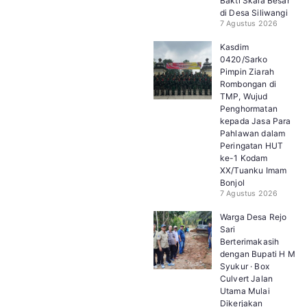
Bakti Skala Besar
di Desa Siliwangi
7 Agustus 2026
Kasdim
0420/Sarko
Pimpin Ziarah
Rombongan di
TMP, Wujud
Penghormatan
kepada Jasa Para
Pahlawan dalam
Peringatan HUT
ke-1 Kodam
XX/Tuanku Imam
Bonjol
7 Agustus 2026
Warga Desa Rejo
Sari
Berterimakasih
dengan Bupati H M
Syukur · Box
Culvert Jalan
Utama Mulai
Dikerjakan