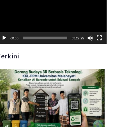
00:00
03:27:25
Terkini