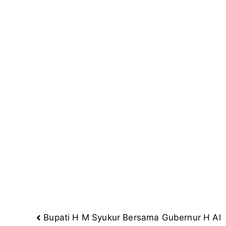
r
o
a
p
k
m
p
Bupati H M Syukur Bersama Gubernur H Al