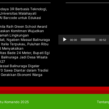
Pemutar
daya 3R Berbasis Teknologi,
Video
niversitas Malahayati
AI Barcode untuk Edukasi
ila Raih Green School Award
gaskan Komitmen Wujudkan
Ramah Lingkungan
Bali, Ngaben Massal Balinuraga
00:00
00:52
s Italia Terpukau, Puluhan Ribu
t Menyaksikan
Atas Bade 24 Meter, Bupati Egi
 Balinuraga Jadi Desa Wisata
027
ssal Balinuraga Digelar
0 Sawa Diantar dalam Tradisi
g Gerakkan Ekonomi Warga
tu Komando 2025
Tentan