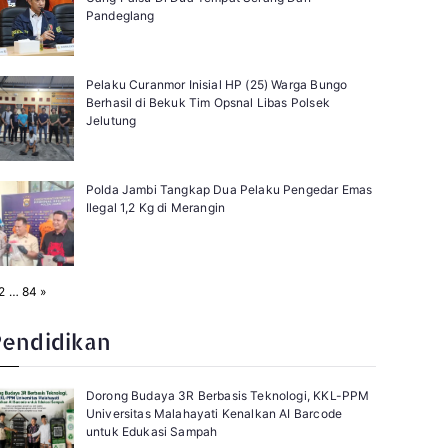
Pandeglang
Pelaku Curanmor Inisial HP (25) Warga Bungo
Berhasil di Bekuk Tim Opsnal Libas Polsek
Jelutung
Polda Jambi Tangkap Dua Pelaku Pengedar Emas
Ilegal 1,2 Kg di Merangin
N
2
…
84
»
e
x
t
Pendidikan
Dorong Budaya 3R Berbasis Teknologi, KKL-PPM
Universitas Malahayati Kenalkan AI Barcode
untuk Edukasi Sampah