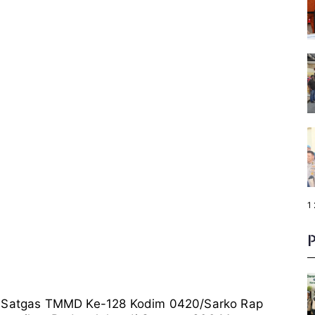
P
1
a
g
e
:
Satgas TMMD Ke-128 Kodim 0420/Sarko Rap