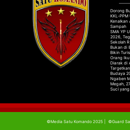
Dorong Bu
KKL-PPM U
Kenalkan 
Sampah
SMA YP Un
2026, Te
Sekolah 
Bukan di 
Bikin Turi
Orang Iku
Diarak di 
Targetkan
Budaya 2
Ngaben Ma
Megah, 27
Suci yan
©Media Satu Komando 2025 | ©Guard Sa