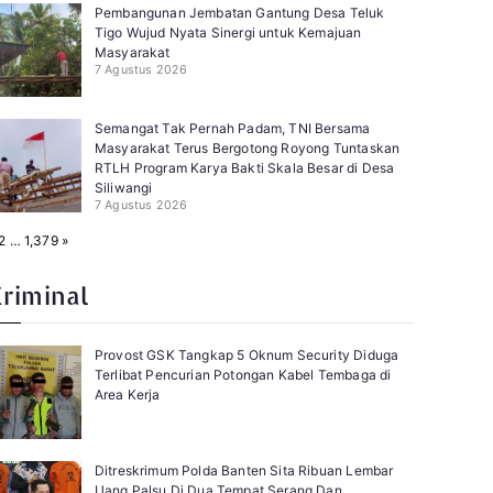
Pembangunan Jembatan Gantung Desa Teluk
Tigo Wujud Nyata Sinergi untuk Kemajuan
Masyarakat
7 Agustus 2026
Semangat Tak Pernah Padam, TNI Bersama
Masyarakat Terus Bergotong Royong Tuntaskan
RTLH Program Karya Bakti Skala Besar di Desa
Siliwangi
7 Agustus 2026
N
2
…
1,379
»
e
x
t
Kriminal
Provost GSK Tangkap 5 Oknum Security Diduga
Terlibat Pencurian Potongan Kabel Tembaga di
Area Kerja
Ditreskrimum Polda Banten Sita Ribuan Lembar
Uang Palsu Di Dua Tempat Serang Dan