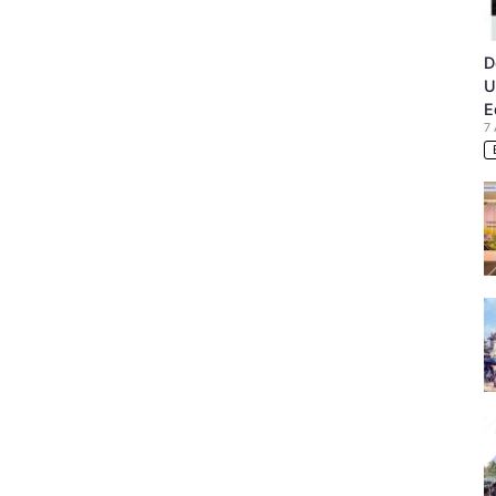
dim
20/Sarko
mbali
D
datkan
rtu
U
E
saran
7
00
ter
ng
lama
keluhkan
arga