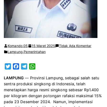
pada
Komando 05
15 Maret 2025
Tidak Ada Komentar
Gubernur
Lampung
,
Pemerintahan
Rahmat
Mirzani
T
F
T
W
Tingkatk
w
a
e
h
Kesejahte
LAMPUNG
— Provinsi Lampung, sebagai salah satu
i
c
l
a
Petani
sentra produksi singkong di Indonesia, telah
t
e
e
t
Singkong
menetapkan harga resmi singkong sebesar Rp1.400
t
b
g
s
di
per kilogram dengan potongan rafaksi maksimal 15%
e
o
r
A
Lampung
pada 23 Desember 2024. Namun, implementasi
r
o
a
p
Harga