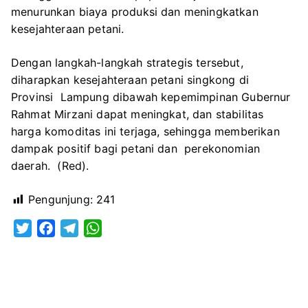
menurunkan biaya produksi dan meningkatkan
kesejahteraan petani.
Dengan langkah-langkah strategis tersebut,
diharapkan kesejahteraan petani singkong di
Provinsi Lampung dibawah kepemimpinan Gubernur
Rahmat Mirzani dapat meningkat, dan stabilitas
harga komoditas ini terjaga, sehingga memberikan
dampak positif bagi petani dan perekonomian
daerah. (Red).
Pengunjung:
241
T
F
T
W
w
a
e
h
i
c
l
a
t
e
e
t
t
b
g
s