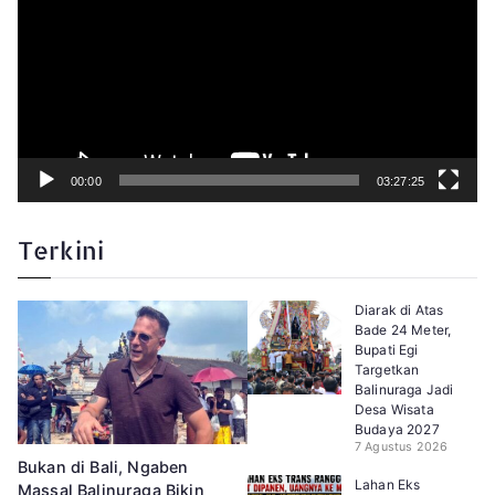
t
a
r
V
i
d
e
o
00:00
03:27:25
Terkini
Diarak di Atas
Bade 24 Meter,
Bupati Egi
Targetkan
Balinuraga Jadi
Desa Wisata
Budaya 2027
7 Agustus 2026
Bukan di Bali, Ngaben
Lahan Eks
Massal Balinuraga Bikin