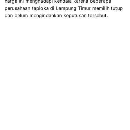
harga ini menghadapi kendala karena beberapa
k
m
p
Kompetiti
perusahaan tapioka di Lampung Timur memilih tutup
Dibandin
dan belum mengindahkan keputusan tersebut.
Daerah
Lain