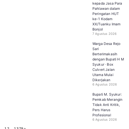
kepada Jasa Para
Pahlawan dalam
Peringatan HUT
ke-1 Kodam
XX/Tuanku Imam
Bonjol
7 Agustus 2026
Warga Desa Rejo
Sari
Berterimakasih
dengan Bupati H M
Syukur · Box
Culvert Jalan
Utama Mulai
Dikerjakan
6 Agustus 2026
Bupati M. Syukur:
Pemkab Merangin
Tidak Anti Kritik,
Pers Harus
Profesional
6 Agustus 2026
P
N
1
2
…
1,379
»