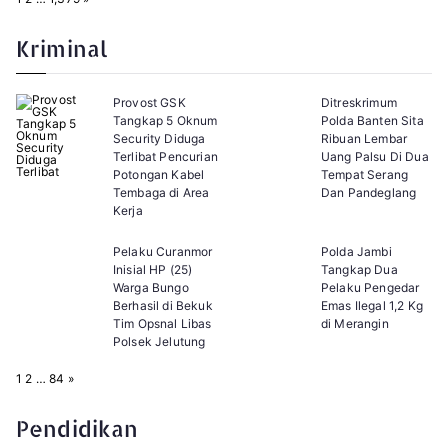
a
e
g
x
e
t
Kriminal
:
Provost GSK
Ditreskrimum
Tangkap 5 Oknum
Polda Banten Sita
Security Diduga
Ribuan Lembar
Terlibat Pencurian
Uang Palsu Di Dua
Potongan Kabel
Tempat Serang
Tembaga di Area
Dan Pandeglang
Kerja
Pelaku Curanmor
Polda Jambi
Inisial HP (25)
Tangkap Dua
Warga Bungo
Pelaku Pengedar
Berhasil di Bekuk
Emas Ilegal 1,2 Kg
Tim Opsnal Libas
di Merangin
Polsek Jelutung
P
N
1
2
…
84
»
a
e
g
x
e
t
Pendidikan
: