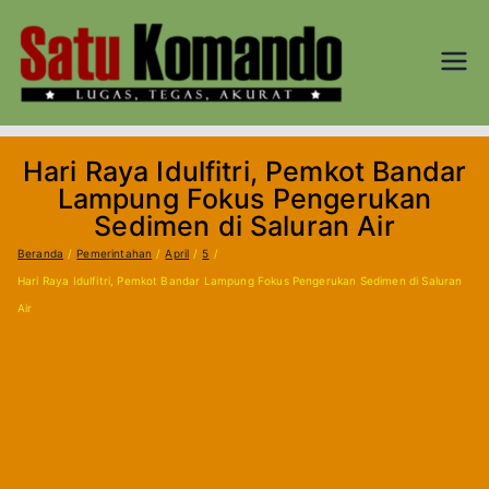
Loncat
ke
konten
SATU
Lugas, Tegas,
dan Akurat
KOM
Hari Raya Idulfitri, Pemkot Bandar
AND
Lampung Fokus Pengerukan
Sedimen di Saluran Air
O.CO
Beranda
Pemerintahan
April
5
Hari Raya Idulfitri, Pemkot Bandar Lampung Fokus Pengerukan Sedimen di Saluran
M
Air