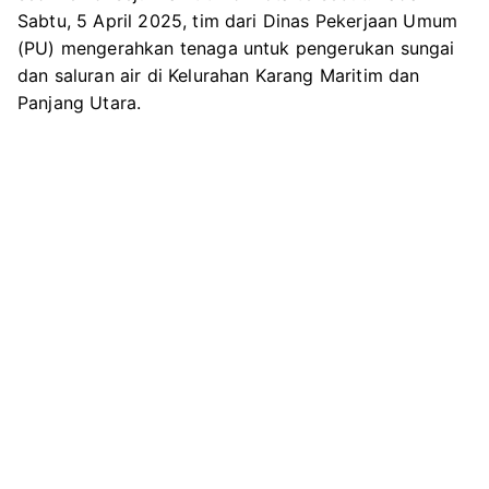
e
o
r
A
Sedimen
Sabtu, 5 April 2025, tim dari Dinas Pekerjaan Umum
r
o
a
p
di
(PU) mengerahkan tenaga untuk pengerukan sungai
k
m
p
Saluran
dan saluran air di Kelurahan Karang Maritim dan
Air
Panjang Utara.