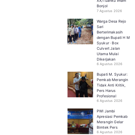
XX/Tuanku Imam
Bonjol
7 Agustus 2026
Warga Desa Rejo
Sari
Berterimakasih
dengan Bupati H M
Syukur · Box
Culvert Jalan
Utama Mulai
Dikerjakan
6 Agustus 2026
Bupati M. Syukur:
Pemkab Merangin
Tidak Anti Kritik,
Pers Harus
Profesional
6 Agustus 2026
PWI Jambi
Apresiasi Pemkab
Merangin Gelar
Bimtek Pers
6 Agustus 2026