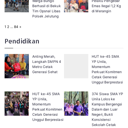
Warga Bungo
Pelaku Pengedar
Berhasil di Bekuk
Emas Ilegal 1,2 Kg
Tim Opsnal Libas
di Merangin
Polsek Jelutung
P
N
1
2
…
84
»
a
e
g
x
e
t
Pendidikan
:
Anting Merah,
HUT ke-45 SMA
Langkah SMPN 4
YP Unila,
Metro Cetak
Momentum
Generasi Sehat
Perkuat Komitmen
Cetak Generasi
Unggul Berprestasi
HUT ke-45 SMA
374 Siswa SMA YP
YP Unila,
Unila Lolos ke
Momentum
Kampus Bergengsi
Perkuat Komitmen
Dalam dan Luar
Cetak Generasi
Negeri, Bukti
Unggul Berprestasi
Konsistensi
Sekolah Cetak