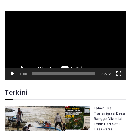
P
e
m
u
t
a
r
V
i
d
e
o
00:00
03:27:25
Terkini
Lahan Eks
Transmigrasi Desa
Ranggo Dikelolah
Lebih Dari Satu
Dasawarsa,