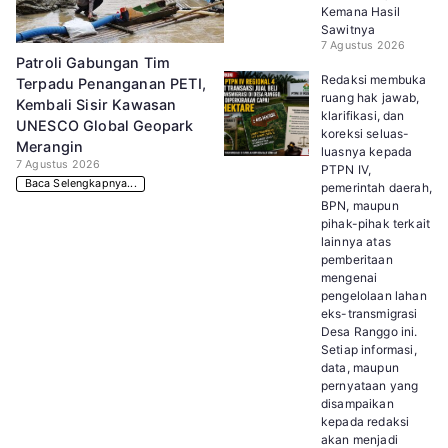
Kemana Hasil
Sawitnya
7 Agustus 2026
Patroli Gabungan Tim
Redaksi membuka
Terpadu Penanganan PETI,
ruang hak jawab,
Kembali Sisir Kawasan
klarifikasi, dan
UNESCO Global Geopark
koreksi seluas-
Merangin
luasnya kepada
7 Agustus 2026
PTPN IV,
Baca Selengkapnya...
pemerintah daerah,
BPN, maupun
pihak-pihak terkait
lainnya atas
pemberitaan
mengenai
pengelolaan lahan
eks-transmigrasi
Desa Ranggo ini.
Setiap informasi,
data, maupun
pernyataan yang
disampaikan
kepada redaksi
akan menjadi