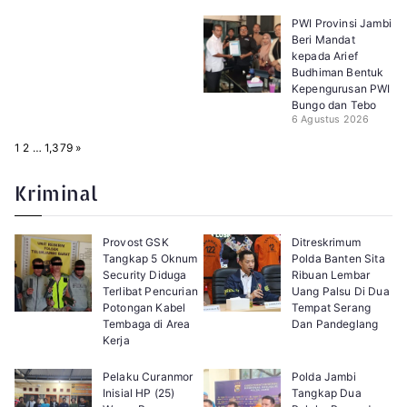
PWI Provinsi Jambi
Beri Mandat
kepada Arief
Budhiman Bentuk
Kepengurusan PWI
Bungo dan Tebo
6 Agustus 2026
P
N
1
2
…
1,379
»
a
e
g
x
e
t
Kriminal
:
Provost GSK
Ditreskrimum
Tangkap 5 Oknum
Polda Banten Sita
Security Diduga
Ribuan Lembar
Terlibat Pencurian
Uang Palsu Di Dua
Potongan Kabel
Tempat Serang
Tembaga di Area
Dan Pandeglang
Kerja
Pelaku Curanmor
Polda Jambi
Inisial HP (25)
Tangkap Dua