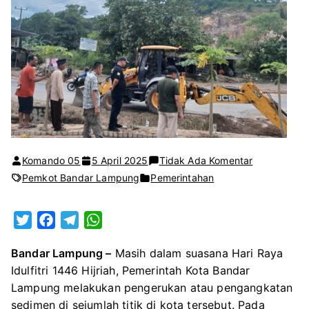
pada
Komando 05
5 April 2025
Tidak Ada Komentar
Hari
Pemkot Bandar Lampung
Pemerintahan
Raya
Idulfitri,
T
F
T
W
Pemkot
w
a
e
h
Bandar
Bandar Lampung –
Masih dalam suasana Hari Raya
i
c
l
a
Lampung
Idulfitri 1446 Hijriah, Pemerintah Kota Bandar
t
e
e
t
Fokus
Lampung melakukan pengerukan atau pengangkatan
t
b
g
s
Pengerukan
sedimen di sejumlah titik di kota tersebut. Pada