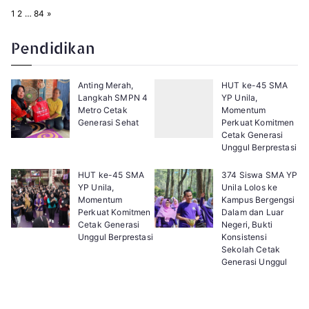
P
N
1
2
…
84
»
a
e
g
x
e
t
Pendidikan
:
Anting Merah,
HUT ke-45 SMA
Langkah SMPN 4
YP Unila,
Metro Cetak
Momentum
Generasi Sehat
Perkuat Komitmen
Cetak Generasi
Unggul Berprestasi
HUT ke-45 SMA
374 Siswa SMA YP
YP Unila,
Unila Lolos ke
Momentum
Kampus Bergengsi
Perkuat Komitmen
Dalam dan Luar
Cetak Generasi
Negeri, Bukti
Unggul Berprestasi
Konsistensi
Sekolah Cetak
Generasi Unggul