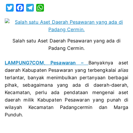
Bebera
T
F
T
W
Aset
w
a
e
h
Daerah
i
c
l
a
Yang
t
e
e
t
Terbeng
t
b
g
s
Salah satu Aset Daerah Pesawaran yang ada di
e
o
r
A
Padang Cermin.
r
o
a
p
k
m
p
LAMPUNG7COM, Pesawaran –
Banyaknya aset
daerah Kabupaten Pesawaran yang terbengkalai
alias
terlantar, banyak menimbulkan pertanyaan berbagai
pihak, sebagaimana yang ada di daerah-daerah,
Kecamatan, perlu ada pendataan mengenai aset
daerah milik Kabupaten Pesawaran yang punah di
wilayah Kecamatan Padangcermin dan Marga
Punduh.