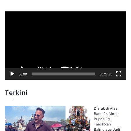
P
e
m
u
t
a
r
V
i
d
e
o
00:00
03:27:25
Terkini
Diarak di Atas
Bade 24 Meter,
Bupati Egi
Targetkan
Balinuraga Jadi