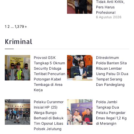
Tidak Anti Kritik,
Pers Harus
Profesional
6 Agustus 2026
P
N
1
2
…
1,379
»
a
e
g
x
e
t
Kriminal
:
Provost GSK
Ditreskrimum
Tangkap 5 Oknum
Polda Banten Sita
Security Diduga
Ribuan Lembar
Terlibat Pencurian
Uang Palsu Di Dua
Potongan Kabel
Tempat Serang
Tembaga di Area
Dan Pandeglang
Kerja
Pelaku Curanmor
Polda Jambi
Inisial HP (25)
Tangkap Dua
Warga Bungo
Pelaku Pengedar
Berhasil di Bekuk
Emas Ilegal 1,2 Kg
Tim Opsnal Libas
di Merangin
Polsek Jelutung