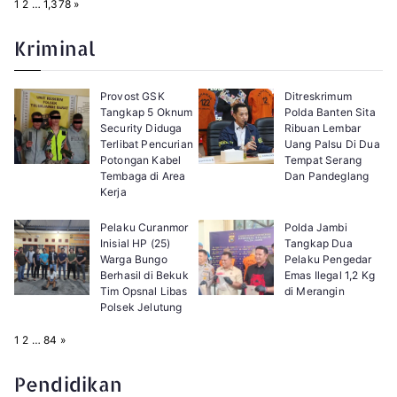
P
N
1
2
…
1,378
»
a
e
g
x
e
t
Kriminal
:
Provost GSK
Ditreskrimum
Tangkap 5 Oknum
Polda Banten Sita
Security Diduga
Ribuan Lembar
Terlibat Pencurian
Uang Palsu Di Dua
Potongan Kabel
Tempat Serang
Tembaga di Area
Dan Pandeglang
Kerja
Pelaku Curanmor
Polda Jambi
Inisial HP (25)
Tangkap Dua
Warga Bungo
Pelaku Pengedar
Berhasil di Bekuk
Emas Ilegal 1,2 Kg
Tim Opsnal Libas
di Merangin
Polsek Jelutung
P
N
1
2
…
84
»
a
e
g
x
e
t
Pendidikan
: