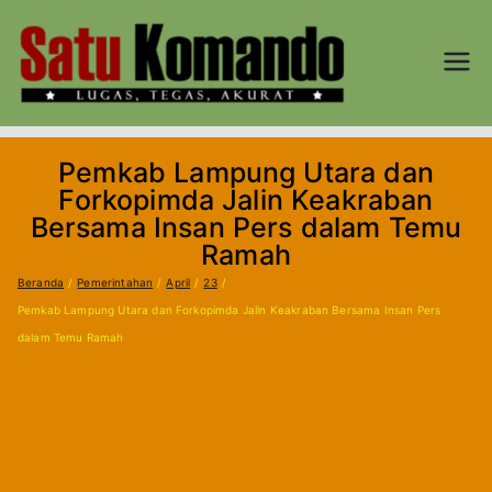
Loncat
ke
konten
SATU
Lugas, Tegas,
dan Akurat
KOM
Pemkab Lampung Utara dan
AND
Forkopimda Jalin Keakraban
Bersama Insan Pers dalam Temu
O.CO
Ramah
Beranda
Pemerintahan
April
23
M
Pemkab Lampung Utara dan Forkopimda Jalin Keakraban Bersama Insan Pers
dalam Temu Ramah