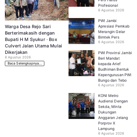
Profesional
6 Agustus 2026
PWI Jambi
Apresiasi Pemkab
Warga Desa Rejo Sari
Merangin Gelar
Berterimakasih dengan
Bimtek Pers
Bupati H M Syukur · Box
6 Agustus 2026
Culvert Jalan Utama Mulai
Dikerjakan
PWI Provinsi Jambi
6 Agustus 2026
Beri Mandat
Baca Selengkapnya...
kepada Arief
Budhiman Bentuk
Kepengurusan PWI
Bungo dan Tebo
6 Agustus 2026
KONI Metro
Audiensi Dengan
Sekda, Minta
Dukungan
Anggaran Jelang
Porprov X
Lampung
6 Agustus 2026