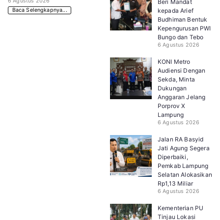
6 Agustus 2026
Beri Mandat
Baca Selengkapnya...
kepada Arief
Budhiman Bentuk
Kepengurusan PWI
Bungo dan Tebo
6 Agustus 2026
KONI Metro
Audiensi Dengan
Sekda, Minta
Dukungan
Anggaran Jelang
Porprov X
Lampung
6 Agustus 2026
Jalan RA Basyid
Jati Agung Segera
Diperbaiki,
Pemkab Lampung
Selatan Alokasikan
Rp1,13 Miliar
6 Agustus 2026
Kementerian PU
Tinjau Lokasi