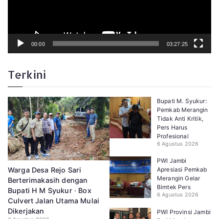
o
00:00
03:27:25
Terkini
Bupati M. Syukur:
Pemkab Merangin
Tidak Anti Kritik,
Pers Harus
Profesional
6 Agustus 2026
PWI Jambi
Apresiasi Pemkab
Warga Desa Rejo Sari
Merangin Gelar
Berterimakasih dengan
Bimtek Pers
Bupati H M Syukur · Box
6 Agustus 2026
Culvert Jalan Utama Mulai
Dikerjakan
PWI Provinsi Jambi