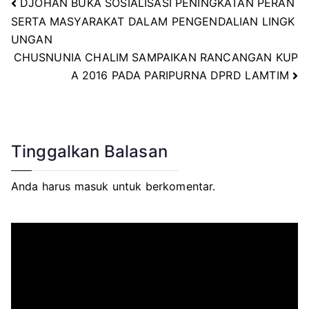
DJOHAN BUKA SOSIALISASI PENINGKATAN PERAN
Navigasi
SERTA MASYARAKAT DALAM PENGENDALIAN LINGK
UNGAN
pos
CHUSNUNIA CHALIM SAMPAIKAN RANCANGAN KUP
A 2016 PADA PARIPURNA DPRD LAMTIM
Tinggalkan Balasan
Anda harus
masuk
untuk berkomentar.
P
e
m
u
t
a
r
V
i
d
e