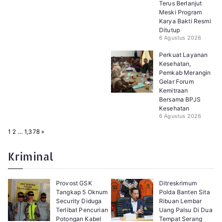
Terus Berlanjut
Meski Program
Karya Bakti Resmi
Ditutup
6 Agustus 2026
Perkuat Layanan
Kesehatan,
Pemkab Merangin
Gelar Forum
Kemitraan
Bersama BPJS
Kesehatan
6 Agustus 2026
P
N
1
2
…
1,378
»
a
e
g
x
e
t
Kriminal
:
Provost GSK
Ditreskrimum
Tangkap 5 Oknum
Polda Banten Sita
Security Diduga
Ribuan Lembar
Terlibat Pencurian
Uang Palsu Di Dua
Potongan Kabel
Tempat Serang