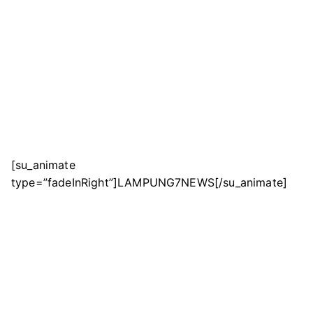
[su_animate
type=”fadeInRight”]LAMPUNG7NEWS[/su_animate]