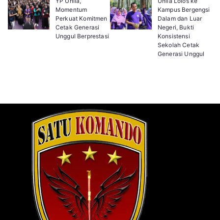
YP Unila,
Unila Lolos ke
Momentum
Kampus Bergengsi
Perkuat Komitmen
Dalam dan Luar
Cetak Generasi
Negeri, Bukti
Unggul Berprestasi
Konsistensi
Sekolah Cetak
Generasi Unggul