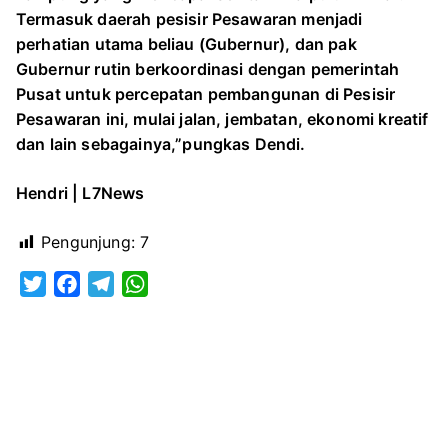
Termasuk daerah pesisir Pesawaran menjadi
perhatian utama beliau (Gubernur), dan pak
Gubernur rutin berkoordinasi dengan pemerintah
Pusat untuk percepatan pembangunan di Pesisir
Pesawaran ini, mulai jalan, jembatan, ekonomi kreatif
dan lain sebagainya,”pungkas Dendi.
Hendri | L7News
Pengunjung:
7
T
F
T
W
w
a
e
h
i
c
l
a
t
e
e
t
t
b
g
s
e
o
r
A
r
o
a
p