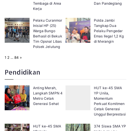
Tembaga di Area
Dan Pandeglang
Kerja
Pelaku Curanmor
Polda Jambi
Inisial HP (25)
Tangkap Dua
Warga Bungo
Pelaku Pengedar
Berhasil di Bekuk
Emas Ilegal 1,2 Kg
Tim Opsnal Libas
di Merangin
Polsek Jelutung
P
N
1
2
…
84
»
a
e
g
x
e
t
Pendidikan
:
Anting Merah,
HUT ke-45 SMA
Langkah SMPN 4
YP Unila,
Metro Cetak
Momentum
Generasi Sehat
Perkuat Komitmen
Cetak Generasi
Unggul Berprestasi
HUT ke-45 SMA
374 Siswa SMA YP